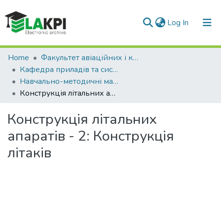
(current)
Log In
Communities & Collections
Home
Факультет авіаційних і космічних систем (ФАКС)
Кафедра приладів та систем керування літальними апаратами
All of DSpace
Навчально-методичні матеріали (ПСКЛА ФАКС)
Конструкція літальних апаратів - 2: Конструкція літаків
Statistics
Конструкція літальних
апаратів - 2: Конструкція
літаків