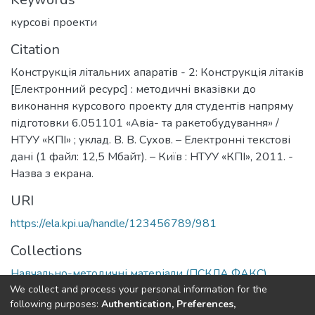
курсові проекти
Citation
Конструкція літальних апаратів - 2: Конструкція літаків
[Електронний ресурс] : методичні вказівки до
виконання курсового проекту для студентів напряму
підготовки 6.051101 «Авіа- та ракетобудування» /
НТУУ «КПІ» ; уклад. В. В. Сухов. – Електронні текстові
дані (1 файл: 12,5 Мбайт). – Київ : НТУУ «КПІ», 2011. -
Назва з екрана.
URI
https://ela.kpi.ua/handle/123456789/981
Collections
Навчально-методичні матеріали (ПСКЛА ФАКС)
We collect and process your personal information for the
following purposes:
Authentication, Preferences,
Full item page