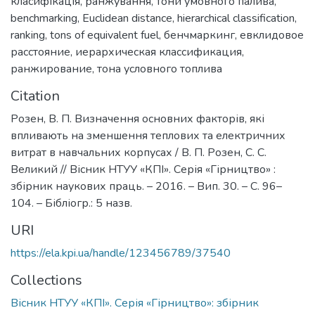
класифікація
,
ранжування
,
тони умовного палива
,
benchmarking
,
Euclidean distance
,
hierarchical classification
,
ranking
,
tons of equivalent fuel
,
бенчмаркинг
,
евклидовое
расстояние
,
иерархическая классификация
,
ранжирование
,
тона условного топлива
Citation
Розен, В. П. Визначення основних факторів, які
впливають на зменшення теплових та електричних
витрат в навчальних корпусах / В. П. Розен, С. С.
Великий // Вісник НТУУ «КПІ». Серія «Гірництво» :
збірник наукових праць. – 2016. – Вип. 30. – С. 96–
104. – Бібліогр.: 5 назв.
URI
https://ela.kpi.ua/handle/123456789/37540
Collections
Вісник НТУУ «КПІ». Серія «Гірництво»: збірник