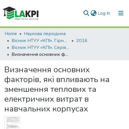
(current)
Log In
Communities & Collections
Home
Наукова періодика
Вісник НТУУ «КПІ». Гірництво
2016
All of DSpace
Вісник НТУУ «КПІ». Серія «Гірництво»: збірник наукових праць, Вип. 30
Визначення основних факторів, які впливають на зменшення теплових та електричних витрат в навчальних корпусах
Statistics
Визначення основних
факторів, які впливають на
зменшення теплових та
електричних витрат в
навчальних корпусах