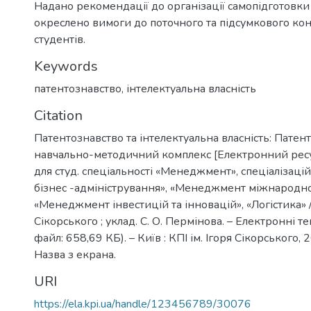
Надано рекомендації до організації самопідготовки 
окреслено вимоги до поточного та підсумкового ко
студентів.
Keywords
патентознавство
,
інтелектуальна власність
Citation
Патентознавство та інтелектуальна власність: Патен
навчально-методичний комплекс [Електронний ресурс
для студ. спеціальності «Менеджмент», спеціалізаці
бізнес -адміністрування», «Менеджмент міжнародног
«Менеджмент інвестицій та інновацій», «Логістика» / 
Сікорського ; уклад. С. О. Пермінова. – Електронні те
файл: 658,69 КБ). – Київ : КПІ ім. Ігоря Сікорського, 2
Назва з екрана.
URI
https://ela.kpi.ua/handle/123456789/30076