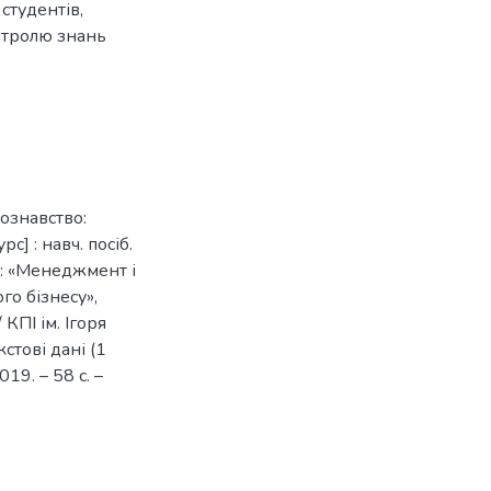
студентів,
нтролю знань
тознавство:
] : навч. посіб.
й: «Менеджмент і
о бізнесу»,
КПІ ім. Ігоря
кстові дані (1
019. – 58 с. –