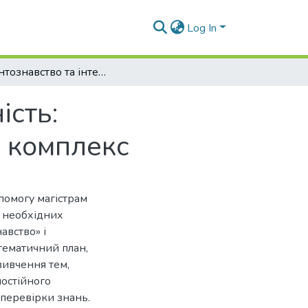
Log In
Патентознавство та інтелектуальна власність: Патентознавство: навчально-методичний комплекс
ість:
 комплекс
омогу магістрам
і необхідних
авство» і
-тематичний план,
вивчення тем,
мостійного
 перевірки знань.