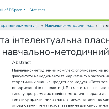
All of DSpace
Statistics
Кафедра менеджменту (КМ)
Навчально-методичні матеріали (КМ)
та інтелектуальна власн
: навчально-методичний
Abstract
Навчально-методичний комплекс спрямовано на доп
факультету менеджменту та маркетингу у засвоєнн
теоретичних знань з кредитного модуля «Патентозн
використанні їх на практиці. Він містить навчально
типову програму дисципліни, методичні поради до 
тематику практичних занять, а також питання до са
опрацювання тем і тестові завдання для самостійної