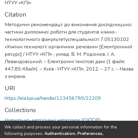
НТУУ «КПІ»
Citation
Методичні рекомендації до виконання дослідницької
частини дипломної роботи для студентів хіміко-
технологічного факультетуспеціальності 7.05130102
«Хімічні технології органічних речовин» [Електронний
ресурс] / НТУУ «КПІ» ; уклад. В. М. Родіонов, І. А.
Левандовський. – Електронні текстові дані (1 файл:
447,85 Кбайт). – Київ : НТУУ «КПІ», 2012. – 27 с. – Назва
з екрана.
URI
https://ela.kpi.ua/handle/123456789/22209
Collections
Навчально-методичні матеріали (ОХТОР)
We collect and process your personal information for the
following purposes:
Authentication, Preferences,
Full item page