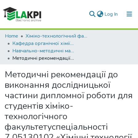
(current)
Log In
Communities & Collections
Home
Хіміко-технологічний факультет (ХТФ)
Кафедра органічної хімії та технології органічних речовин (ОХТОР)
All of DSpace
Навчально-методичні матеріали (ОХТОР)
Методичні рекомендації до виконання дослідницької частини дипломної роботи для студентів хіміко-технологічного факультетуспеціальності 7.05130102 «Хімічні технології органічних речовин»
Statistics
Методичні рекомендації до
виконання дослідницької
частини дипломної роботи для
студентів хіміко-
технологічного
факультетуспеціальності
7.05130102 «Хімічні технології