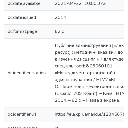
dc.date.available
2021-04-22T10:50:37Z
dc.date.issued
2014
dc.format.page
62 с.
Публічне адміністрування [Елек
ресурс] : методичні вказівки до
вивчення дисципліни для студент
спеціальності: 8.03060101
dc.identifier.citation
«Менеджмент організацій і
адміністрування» / НТУУ «КПІ» ; ук
О. Пермінова. – Електронні тексто
(1 файл: 709 Кбайт). – Київ : НТУУ
2014. – 62 с. – Назва з екрана.
dc.identifier.uri
https://ela.kpi.ua/handle/1234567