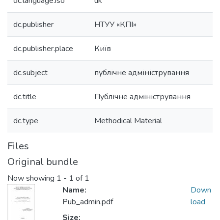
dc.language.iso
uk
dc.publisher
НТУУ «КПІ»
dc.publisher.place
Київ
dc.subject
публічне адміністрування
dc.title
Публічне адміністрування
dc.type
Methodical Material
Files
Original bundle
Now showing
1 - 1 of 1
Name:
Down
Pub_admin.pdf
load
Size: