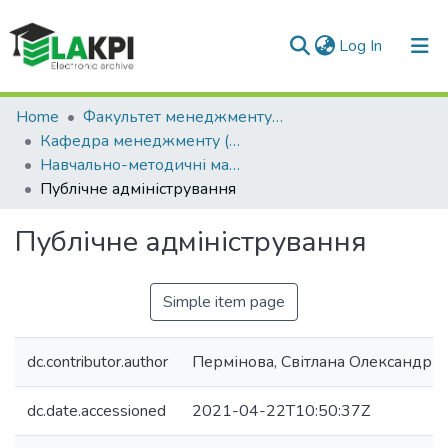
(current)
Log In
Communities & Collections
Home
Факультет менеджменту та маркетингу (ФММ)
Кафедра менеджменту (КМ)
All of DSpace
Навчально-методичні матеріали (КМ)
Публічне адміністрування
Statistics
Публічне адміністрування
Simple item page
dc.contributor.author
Пермінова, Світлана Олександрів
dc.date.accessioned
2021-04-22T10:50:37Z