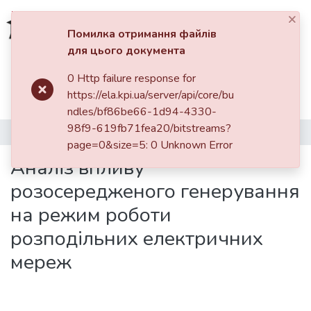
×
Увійти
Помилка отримання файлів
для цього документа
Фонди та зібрання
0 Http failure response for
Головна
Наукова періодика
https://ela.kpi.ua/server/api/core/bu
Вісник НТУУ «КПІ». Гірництво
2014
Пошук за критеріями
ndles/bf86be66-1d94-4330-
Вісник НТУУ «КПІ». Серія «Гірництво»: збірник наукових праць, Вип. 25
98f9-619fb71fea20/bitstreams?
Аналіз впливу розосередженого генерування на режим роботи розподільних електричних мереж
Статистика
page=0&size=5: 0 Unknown Error
Аналіз впливу
розосередженого генерування
на режим роботи
розподільних електричних
мереж