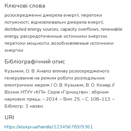
Ключові слова
розосередженні джерела енергії
,
перетоки
потужності
,
відновлювальні джерела енергії
,
distributed energy sources
,
capacity overflows
,
renewable
energy
,
рассредоточенные источники энергии
,
перетоки мощности
,
возобновляемые источники
энергии
Бібліографічний опис
Кузьмик, О. В. Аналіз впливу розосередженого
генерування на режим роботи розподільних
електричних мереж / О. В. Кузьмик, В. О. Комар //
Вісник НТУУ «КПІ». Серія «Гірництво» : збірник
наукових праць. – 2014. – Вип. 25. – С. 108–113. –
Бібліогр.: 3 назви.
URI
https://ela.kpi.ua/handle/123456789/9361