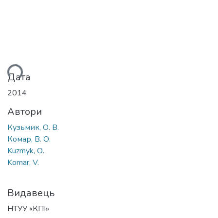
иться...
Дата
2014
Автори
Кузьмик, О. В.
Комар, В. О.
Kuzmyk, О.
Komar, V.
Видавець
НТУУ «КПІ»