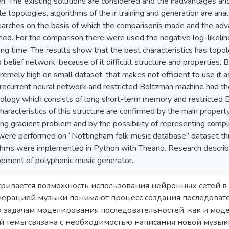
ven. The existing solutions are considered and the iradvantages 
le topologies, algorithms of the ir training and generation are an
arches on the basis of which the comparisonis made and the adv
ed. For the comparison there were used the negative log-likeliho
ing time. The results show that the best characteristics has topo
lief network, because of it difficult structure and properties. Bu
emely high on small dataset, that makes not efficient to use it a
 recurrent neural network and restricted Boltzman machine had the 
pology which consists of long short-term memory and restricted
haracteristics of this structure are confirmed by the main proper
ing gradient problem and by the possibility of representing compli
 were performed on “Nottingham folk music database” dataset thr
thms were implemented in Python with Theano. Research described 
opment of polyphonic music generator.
атривается возможность использования нейронных сетей в
нерацией музыки понимают процесс создания последовате
к задачам моделирования последовательностей, как и мод
й темы связана с необходимостью написания новой музык