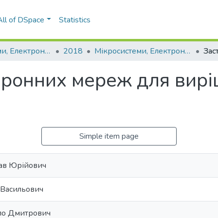
All of DSpace
Statistics
Мікросистеми, Електроніка та Акустика
2018
Мікросистеми, Електроніка та Акустика: науково-технічний журнал, Т. 23, № 4(105)
йронних мереж для вирі
Simple item page
ав Юрійович
 Васильович
ло Дмитрович