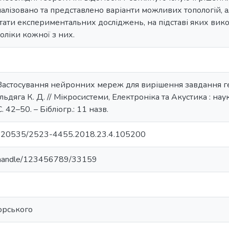
алізовано та представлено варіанти можливих топологій, а
тати експериментальних досліджень, на підставі яких вик
оліки кожної з них.
Застосування нейронних мереж для вирішення завдання ге
льдяга К. Д. // Мікросистеми, Електроніка та Акустика : нау
. 42–50. – Бібліогр.: 11 назв.
/10.20535/2523-4455.2018.23.4.105200
ua/handle/123456789/33159
корського