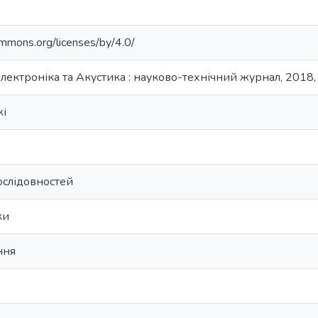
ommons.org/licenses/by/4.0/
лектроніка та Акустика : науково-технічний журнал, 2018, 
жі
слідовностей
ки
ння