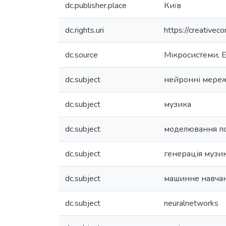
dc.publisher.place
Київ
dc.rights.uri
https://creativec
dc.source
Мікросистеми, Е
dc.subject
нейронні мере
dc.subject
музика
dc.subject
моделювання по
dc.subject
генерація музи
dc.subject
машинне навча
dc.subject
neuralnetworks