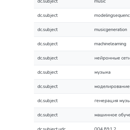
dc.subject
music
dc.subject
modelingsequenc
dc.subject
musicgeneration
dc.subject
machinelearning
dc.subject
нейронные сет
dc.subject
музыка
dc.subject
моделирование 
dc.subject
генерация муз
dc.subject
машинное обуч
dc.subject.udc
004.891.2