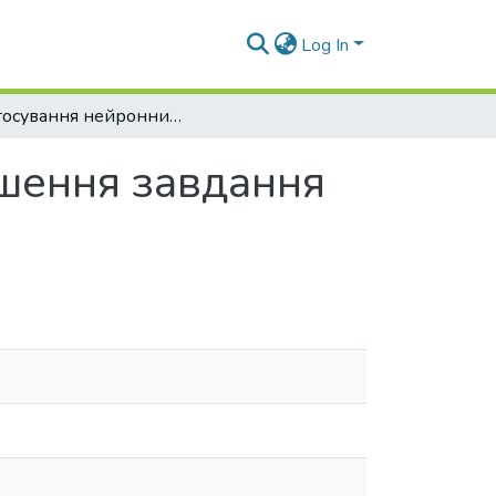
Log In
Застосування нейронних мереж для вирішення завдання генерації музики
шення завдання