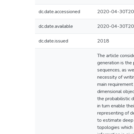
dc.date.accessioned
2020-04-30T20
dc.date.available
2020-04-30T20
dc.date.issued
2018
The article consid
generation is the 
sequences, as wel
necessity of writ
main requirement 
dimensional objec
the probabilistic 
in turn enable th
representing of d
to estimate deep 
topologies which a