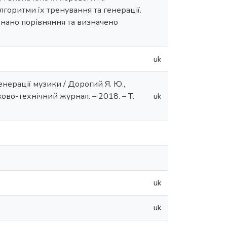
лгоритми їх тренування та генерації.
онано порівняння та визначено
uk
нерації музики / Дорогий Я. Ю.,
ково-технічний журнал. – 2018. – Т.
uk
uk
uk