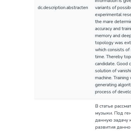
information is gi
dc.description.abstracten
variants of possib
experimental rese
the mare determin
accuracy and train
memory and deep be
topology was extr
which consists of
time. Thereby to
candidate. Good c
solution of vanish
machine. Training
generating algori
process of devel
В статье рассм
музыки. Под ге
данную задачу 
развития данно