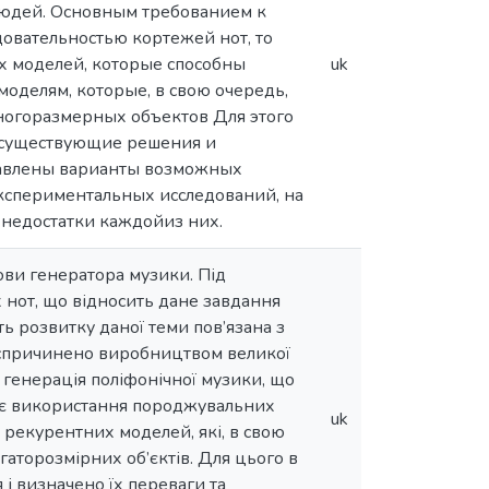
людей. Основным требованием к
довательностью кортежей нот, то
х моделей, которые способны
uk
оделям, которые, в свою очередь,
многоразмерных объектов Для этого
 существующие решения и
тавлены варианты возможных
экспериментальных исследований, на
недостатки каждойиз них.
ови генератора музики. Під
 нот, що відносить дане завдання
ь розвитку даної теми пов’язана з
 спричинено виробництвом великої
 генерація поліфонічної музики, що
бує використання породжувальних
uk
 рекурентних моделей, які, в свою
гаторозмірних об’єктів. Для цього в
 і визначено їх переваги та