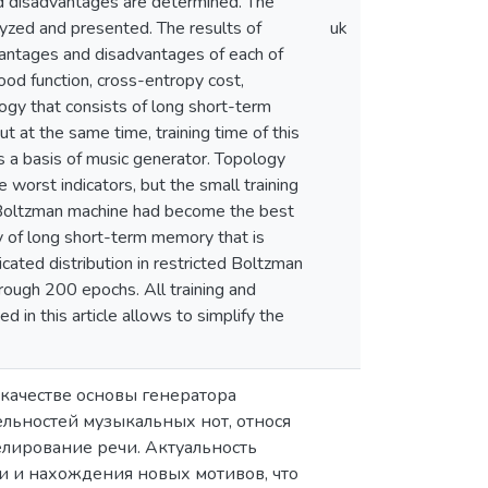
and disadvantages are determined. The
alyzed and presented. The results of
uk
antages and disadvantages of each of
od function, cross-entropy cost,
logy that consists of long short-term
t at the same time, training time of this
s a basis of music generator. Topology
worst indicators, but the small training
 Boltzman machine had become the best
ty of long short-term memory that is
cated distribution in restricted Boltzman
ough 200 epochs. All training and
in this article allows to simplify the
 качестве основы генератора
льностей музыкальных нот, относя
елирование речи. Актуальность
и и нахождения новых мотивов, что