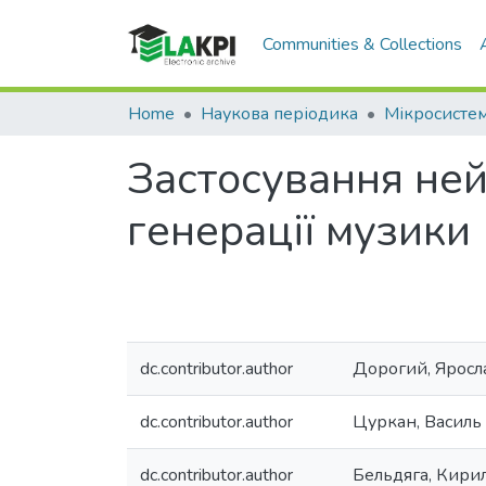
Communities & Collections
Home
Наукова періодика
Застосування не
генерації музики
dc.contributor.author
Дорогий, Яросл
dc.contributor.author
Цуркан, Василь
dc.contributor.author
Бельдяга, Кири