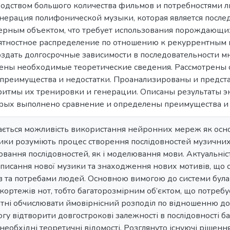
одством большого количества фильмов и потребностями 
енерация полифонической музыки, которая является после
ерным объектом, что требует использования порождающи
ятностное распределение по отношению к рекуррентным м
оздать долгосрочные зависимости в последовательности 
дены необходимые теоретические сведения. Рассмотрены
преимущества и недостатки. Проанализированы и предс
оритмы их тренировки и генерации. Описаны результаты 
рых выполнено сравнение и определены преимущества и 
дається можливість використання нейронних мереж як осн
ики розуміють процес створення послідовностей музичних
вання послідовностей, як і моделювання мови. Актуальніст
аписання нової музики та знаходження нових мотивів, що
ів та потребами людей. Основною вимогою до системи була
 кортежів нот, тобто багаторозмірним об’єктом, що потре
атні обчислювати ймовірнісний розподіл по відношенню до
огу відтворити довгострокові залежності в послідовності ба
 необхідні теоретичні відомості. Розглянуто існуючі рішення