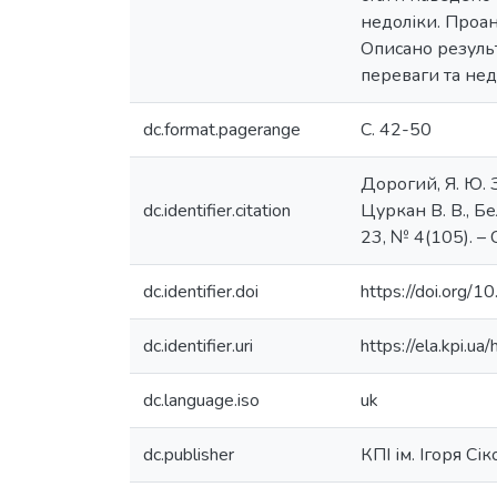
недоліки. Проан
Описано резуль
переваги та нед
dc.format.pagerange
С. 42-50
Дорогий, Я. Ю. 
dc.identifier.citation
Цуркан В. В., Бе
23, № 4(105). – С
dc.identifier.doi
https://doi.org
dc.identifier.uri
https://ela.kpi.
dc.language.iso
uk
dc.publisher
КПІ ім. Ігоря Сі