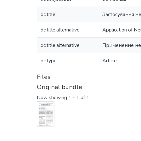
dc.title
Застосування н
dc.title.alternative
Application of Ne
dc.title.alternative
Применение не
dc.type
Article
Files
Original bundle
Now showing
1 - 1 of 1