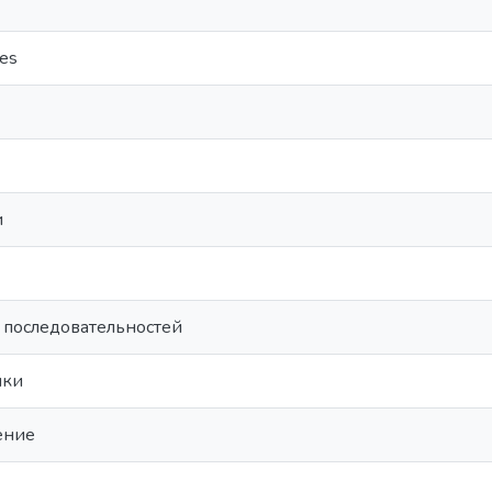
es
и
последовательностей
ыки
ение