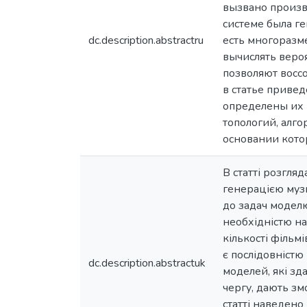
вызвано произв
системе была г
dc.description.abstractru
есть многоразм
вычислять веро
позволяют восс
в статье приве
определены их 
топологий, алг
основании кото
В статті розгля
генерацією муз
до задач моделю
необхідністю н
кількості фільм
є послідовністю
dc.description.abstractuk
моделей, які зд
чергу, дають зм
статті наведено