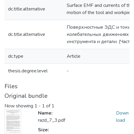
Surface EMF and currents of the 
dc.title.alternative
motion of the tool and workpiece
Поверхностные ЭДС и токи 
dc.title.alternative
колебательных движениях
инструмента и детали. (Часть 
dc.type
Article
thesis.degree.level
-
Files
Original bundle
Now showing
1 - 1 of 1
Name:
Down
razd_7_3.pdf
load
Size: