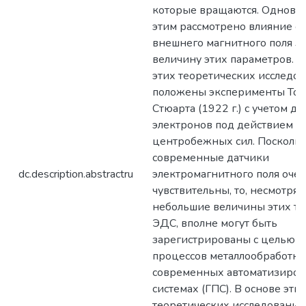
которые вращаются. Одновр
этим рассмотрено влияние 
внешнего магнитного поля З
величину этих параметров. В
этих теоретических исследо
положены эксперименты Тол
Стюарта (1922 г.) с учетом д
электронов под действием
центробежных сил. Посколь
современные датчики
dc.description.abstractru
электромагнитного поля оче
чувствительны, то, несмотря 
небольшие величины этих то
ЭДС, вполне могут быть
зарегистрированы с целью к
процессов металлообработки
современных автоматизиро
системах (ГПС). В основе эти
теоретических исследований