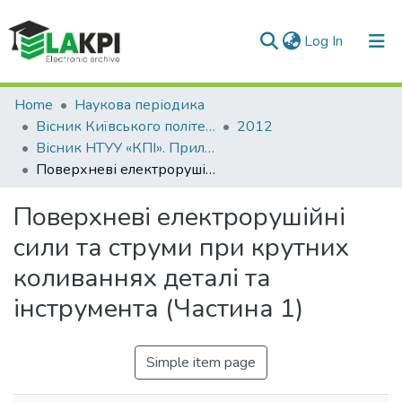
(current)
Log In
Communities & Collections
Home
Наукова періодика
Вісник Київського політехнічного інституту. Серія Приладобудування
2012
All of DSpace
Вісник НТУУ «КПІ». Приладобудування: збірник наукових праць, Вип. 43
Поверхневі електрорушійні сили та струми при крутних коливаннях деталі та інструмента (Частина 1)
Statistics
Поверхневі електрорушійні
сили та струми при крутних
коливаннях деталі та
інструмента (Частина 1)
Simple item page