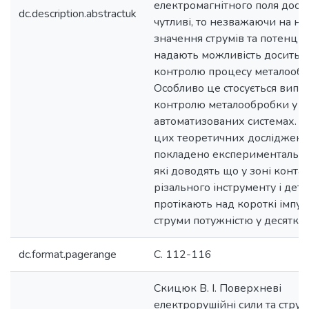
електромагнітного поля дост
dc.description.abstractuk
чутливі, то незважаючи на не
значення струмів та потенціал
надають можливість досить я
контролю процесу металообр
Особливо це стосується випа
контролю металообробки у с
автоматизованих системах. В
цих теоретичних досліджень
покладено експериментальні
які доводять що у зоні конта
різального інструменту і дета
протікають над короткі імпул
струми потужністю у десятки
dc.format.pagerange
С. 112-116
Скицюк В. І. Поверхневі
електрорушійні сили та стру