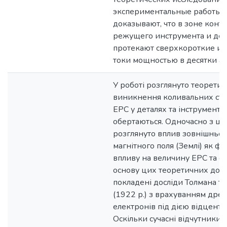
экспериментальные работы,
доказывают, что в зоне конта
режущего инструмента и дет
протекают сверхкороткие и
токи мощностью в десятки а
У роботі розглянуто теоретич
виникнення коливальних стр
ЕРС у деталях та інструмента
обертаються. Одночасно з ц
розглянуто вплив зовнішньог
магнітного поля (Землі) як ф
впливу на величину ЕРС та ст
основу цих теоретичних дос
покладені досліди Толмана т
(1922 р.) з врахуванням дре
електронів під дією відцентр
Оскільки сучасні відчутники