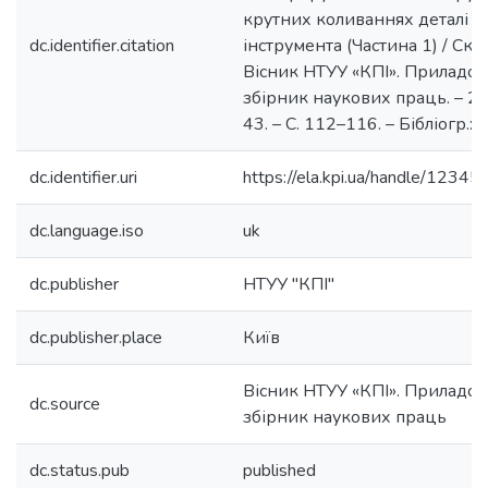
крутних коливаннях деталі т
dc.identifier.citation
інструмента (Частина 1) / Скицю
Вісник НТУУ «КПІ». Приладоб
збірник наукових праць. – 20
43. – С. 112–116. – Бібліогр.: 
dc.identifier.uri
https://ela.kpi.ua/handle/123
dc.language.iso
uk
dc.publisher
НТУУ "КПІ"
dc.publisher.place
Київ
Вісник НТУУ «КПІ». Приладоб
dc.source
збірник наукових праць
dc.status.pub
published