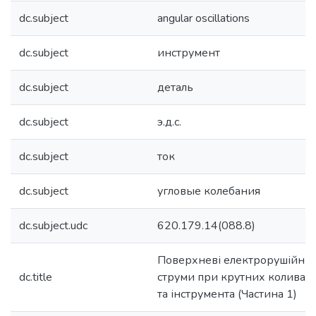
dc.subject
angular oscillations
dc.subject
инструмент
dc.subject
деталь
dc.subject
э.д.с.
dc.subject
ток
dc.subject
угловые колебания
dc.subject.udc
620.179.14(088.8)
Поверхневі електрорушійні с
dc.title
струми при крутних коливанн
та інструмента (Частина 1)