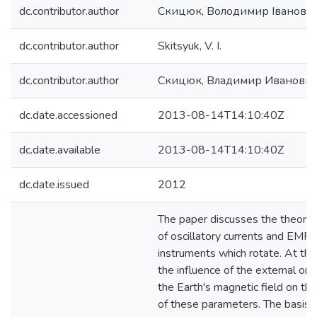
dc.contributor.author
Скицюк, Володимир Іванови
dc.contributor.author
Skitsyuk, V. I.
dc.contributor.author
Скицюк, Владимир Иванови
dc.date.accessioned
2013-08-14T14:10:40Z
dc.date.available
2013-08-14T14:10:40Z
dc.date.issued
2012
The paper discusses the theoreti
of oscillatory currents and EMF i
instruments which rotate. At th
the influence of the external orie
the Earth's magnetic field on th
of these parameters. The basis 