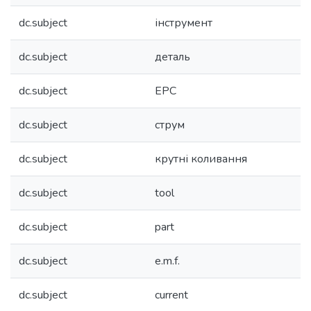
dc.subject
інструмент
dc.subject
деталь
dc.subject
ЕРС
dc.subject
струм
dc.subject
крутні коливання
dc.subject
tool
dc.subject
part
dc.subject
e.m.f.
dc.subject
current