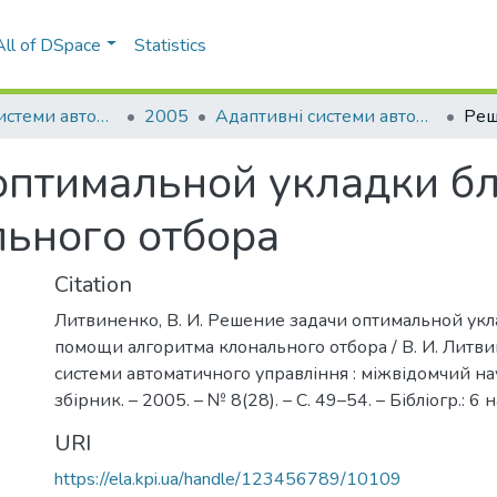
All of DSpace
Statistics
Адаптивні системи автоматичного управління
2005
Адаптивні системи автоматичного управління: міжвідомчий науково-технічний збірник, № 8(28)
оптимальной укладки б
льного отбора
Citation
Литвиненко, В. И. Решение задачи оптимальной ук
помощи алгоритма клонального отбора / В. И. Литви
системи автоматичного управління : міжвідомчий н
збірник. – 2005. – № 8(28). – С. 49–54. – Бібліогр.: 6 н
URI
https://ela.kpi.ua/handle/123456789/10109