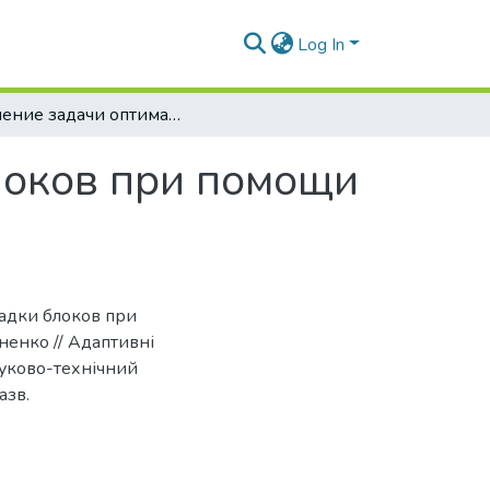
Log In
Решение задачи оптимальной укладки блоков при помощи алгоритма клонального отбора
локов при помощи
ладки блоков при
ненко // Адаптивні
ауково-технічний
азв.