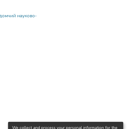
ідомчий науково-
We collect and process your personal information for the