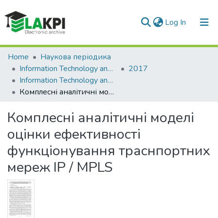
(current)
Log In
Communities & Collections
Home
Наукова періодика
Information Technology and Security
2017
All of DSpace
Information Technology and Security, Vol. 5, Iss. 1 (8)
Комплесні аналітичні моделі оцінки ефективності функціонування траснпортних мереж IP / MPLS
Statistics
Комплесні аналітичні моделі
оцінки ефективності
функціонування траснпортних
мереж IP / MPLS