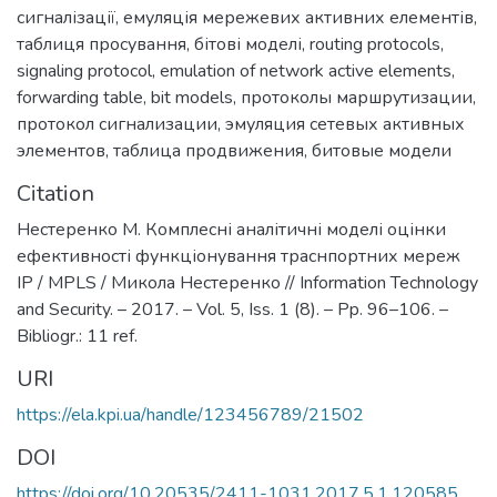
сигналізації
,
емуляція мережевих активних елементів
,
таблиця просування
,
бітові моделі
,
routing protocols
,
signaling protocol
,
emulation of network active elements
,
forwarding table
,
bit models
,
протоколы маршрутизации
,
протокол сигнализации
,
эмуляция сетевых активных
элементов
,
таблица продвижения
,
битовые модели
Citation
Нестеренко М. Комплесні аналітичні моделі оцінки
ефективності функціонування траснпортних мереж
IP / MPLS / Микола Нестеренко // Information Technology
and Security. – 2017. – Vol. 5, Iss. 1 (8). – Pp. 96–106. –
Bibliogr.: 11 ref.
URI
https://ela.kpi.ua/handle/123456789/21502
DOI
https://doi.org/10.20535/2411-1031.2017.5.1.120585