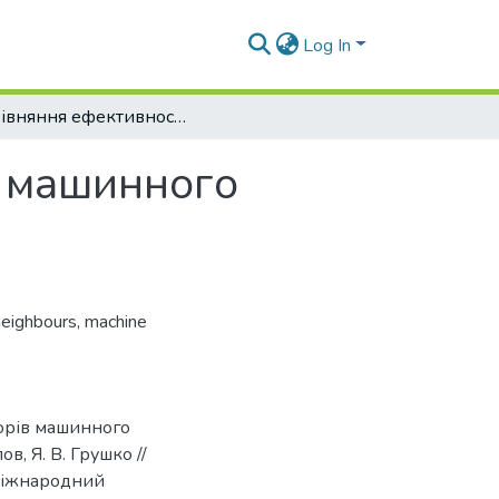
Log In
Порівняння ефективності класифікаторів машинного навчання у контексті голосової біометрії
в машинного
neighbours
,
machine
торів машинного
ов, Я. В. Грушко //
 міжнародний