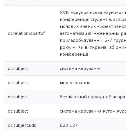
XVIII Всеукраїнська науково-пр
конференція студентів, аспірант
молодих вчених «Ефективність
dc.relation.ispartof
автоматизація інженерних ріш
приладобудуванні», 6-7 грудня
року, м. Київ, Україна : збірник
конференції
dc.subject
система керування
dc.subject
моделювання
dc.subject
безпілотний підводний апарат
dc.subject
система керування кутом курсу
dc.subject.udc
629.127