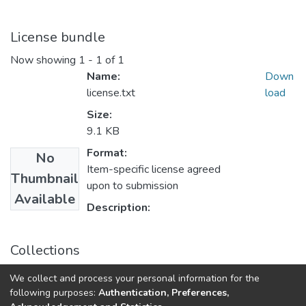
License bundle
Now showing
1 - 1 of 1
Name:
Down
license.txt
load
Size:
9.1 KB
Format:
No
Item-specific license agreed
Thumbnail
upon to submission
Available
Description:
Collections
Ефективність та автоматизація інженерних рішень у
We collect and process your personal information for the
приладобудуванні (18 ; 2022 ; Київ)
following purposes:
Authentication, Preferences,