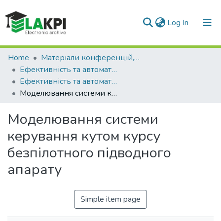
(current)
Log In
Communities & Collections
Home
Матеріали конференцій, семінарів і т.п.
Ефективність та автоматизація інженерних рішень у приладобудуванні
All of DSpace
Ефективність та автоматизація інженерних рішень у приладобудуванні (18 ; 2022 ; Київ)
Моделювання системи керування кутом курсу безпілотного підводного апарату
Statistics
Моделювання системи
керування кутом курсу
безпілотного підводного
апарату
Simple item page