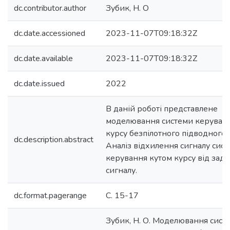
dc.contributor.author
Зубик, Н. О
dc.date.accessioned
2023-11-07T09:18:32Z
dc.date.available
2023-11-07T09:18:32Z
dc.date.issued
2022
В даній роботі представлене
моделювання системи керуван
курсу безпілотного підводного 
dc.description.abstract
Аналіз відхилення сигналу сис
керування кутом курсу від зад
сигналу.
dc.format.pagerange
С. 15-17
Зубик, Н. О. Моделювання сист