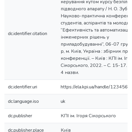
керування кутом курсу безпіло
підводного апарату / Н. О. Зубик 
Науково-практична конференц
студентів, аспірантів та молоди
“Ефективність та автоматизація
dc.identifier.citation
інженерних рішень у
приладобудуванні”, 06-07 груд
р, м. Київ, Україна : збірник пра
конференції. – Київ : КПІ ім. Іго
Сікорського, 2022. – С. 15-17. – 
4 назви.
dc.identifier.uri
https://ela.kpi.ua/handle/12345
dc.language.iso
uk
dc.publisher
КПІ ім. Ігоря Сікорського
dc.publisher.place
Київ