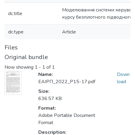
Моделювання системи керуван
dc.title
курсу безпілотного підводного 
dc.type
Article
Files
Original bundle
Now showing
1 - 1 of 1
Name:
Down
ЕАІРП_2022_P15-17.pdf
load
Size:
636.57 KB
Format:
Adobe Portable Document
Format
Description: