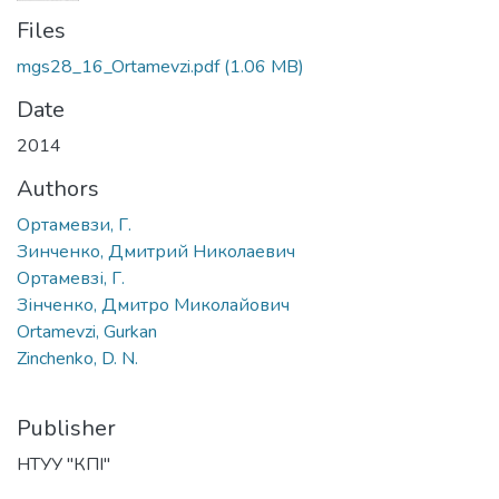
Files
mgs28_16_Ortamevzi.pdf
(1.06 MB)
Date
2014
Authors
Ортамевзи, Г.
Зинченко, Дмитрий Николаевич
Ортамевзі, Г.
Зінченко, Дмитро Миколайович
Ortamevzi, Gurkan
Zinchenko, D. N.
Publisher
НТУУ "КПІ"