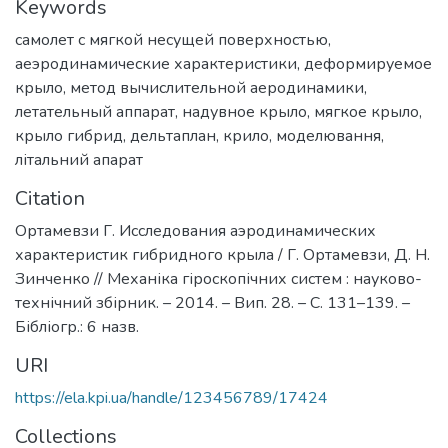
Keywords
самолет с мягкой несущей поверхностью
,
аеэродинамические характеристики
,
деформируемое
крыло
,
метод вычислительной аеродинамики
,
летательный аппарат
,
надувное крыло
,
мягкое крыло
,
крыло гибрид
,
дельтаплан
,
крило
,
моделювання
,
літальний апарат
Citation
Ортамевзи Г. Исследования аэродинамических
характеристик гибридного крыла / Г. Ортамевзи, Д. Н.
Зинченко // Механіка гіроскопічних систем : науково-
технічний збірник. – 2014. – Вип. 28. – С. 131–139. –
Бібліогр.: 6 назв.
URI
https://ela.kpi.ua/handle/123456789/17424
Collections