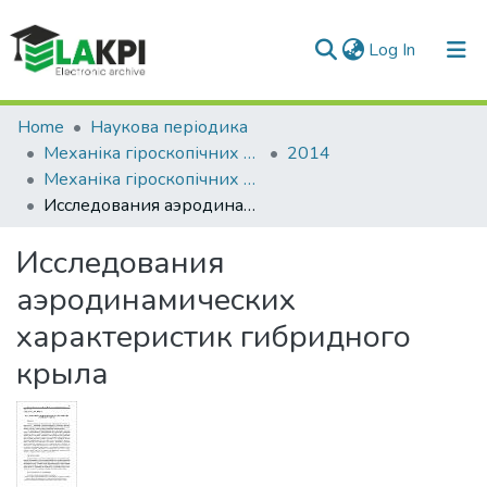
(current)
Log In
Communities & Collections
Home
Наукова періодика
Механіка гіроскопічних систем
2014
All of DSpace
Механіка гіроскопічних систем: науково-технічний збірник, Вип. 28
Исследования аэродинамических характеристик гибридного крыла
Statistics
Исследования
аэродинамических
характеристик гибридного
крыла