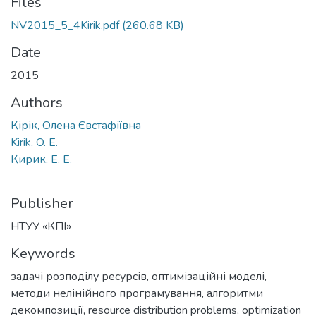
Files
NV2015_5_4Kirik.pdf
(260.68 KB)
Date
2015
Authors
Кірік, Олена Євстафіївна
Kirik, O. E.
Кирик, Е. Е.
Publisher
НТУУ «КПІ»
Keywords
задачі розподілу ресурсів
,
оптимізаційні моделі
,
методи нелінійного програмування
,
алгоритми
декомпозиції
,
resource distribution problems
,
optimization