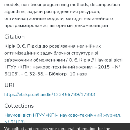
models
,
non-linear programming methods
,
decomposition
algorithms
,
задачи распределения ресурсов
,
оптимизационные модели
,
методы нелинейного
программирования
,
алгоритмы декомпозиции
Citation
Кірік О. Є. Підхід до розв’язання нелінійних
оптимізаційних задач блочної структури зі
зв’язуючими обмеженнями / О. Є. Кірік // Наукові вісті
НТУУ «КПІ» : науково-технічний журнал. – 2015. – №
5(103). – С. 32–38. – Бібліогр.: 10 назв.
URI
https://ela.kpi.ua/handle/123456789/17883
Collections
Наукові вісті НТУУ «КПІ»: науково-технічний журнал,
№ 5(103)
We collect and process your personal information for the