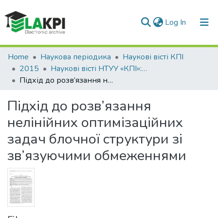
(current)
Log In
Communities & Collections
Home
Наукова періодика
Наукові вісті КПІ
2015
Наукові вісті НТУУ «КПІ»: науково-технічний журнал, № 5(103)
All of DSpace
Підхід до розв’язання нелінійних оптимізаційних задач блочної структури зі зв’язуючими обмеженнями
Statistics
Підхід до розв’язання
нелінійних оптимізаційних
задач блочної структури зі
зв’язуючими обмеженнями