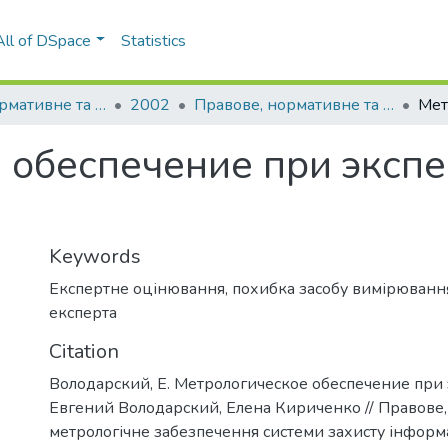
All of DSpace
Statistics
Правове, нормативне та метрологічне забезпечення системи захисту інформації в Україні
2002
Правове, нормативне та метрологічне забезпечення системи захисту інформації в Україні: науково-технічний збірник, Вип. 4
 обеспечение при эксп
Keywords
Експертне оцінювання
,
похибка засобу вимірюванн
експерта
Citation
Володарский, Е. Метрологическое обеспечение при 
Евгений Володарский, Елена Кириченко // Правове,
метрологічне забезпечення системи захисту інформац