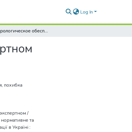
Log In
Метрологическое обеспечение при экспертном оценивании
ертном
я
,
похибка
экспертном /
 нормативне та
ії в Україні :