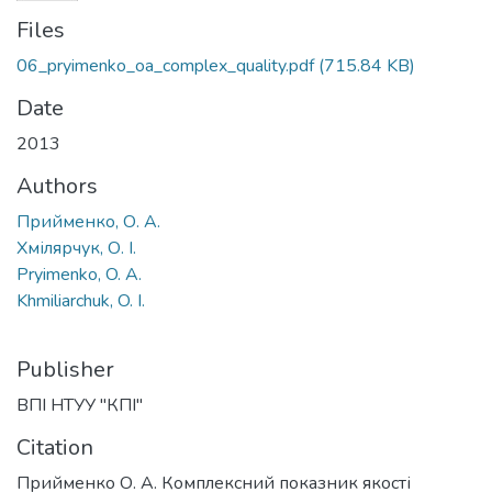
Files
06_pryimenko_oa_complex_quality.pdf
(715.84 KB)
Date
2013
Authors
Прийменко, О. А.
Хмілярчук, О. І.
Pryimenko, O. A.
Khmiliarchuk, O. I.
Publisher
ВПІ НТУУ "КПІ"
Citation
Прийменко О. А. Комплексний показник якості