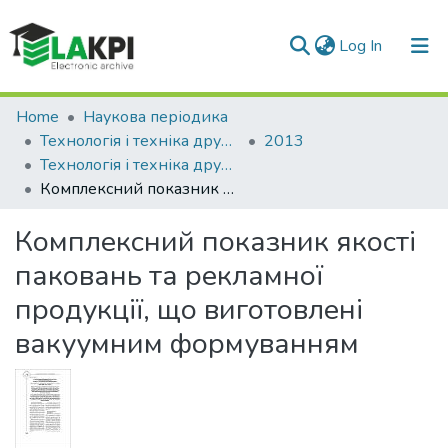
(current)
Log In
Communities & Collections
Home
Наукова періодика
Технологія і техніка друкарства
2013
All of DSpace
Технологія і техніка друкарства: збірник наукових праць, Вип. 1(39)
Комплексний показник якості паковань та рекламної продукції, що виготовлені вакуумним формуванням
Statistics
Комплексний показник якості
паковань та рекламної
продукції, що виготовлені
вакуумним формуванням