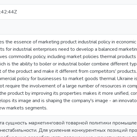
:42:44Z
es the essence of marketing product industrial policy in economic 
cts for industrial enterprises need to develop a balanced marketi
ives commodity policy, including market policies thermal products
ich is the ability to boiler or industrial boiler combine different ty
t of the product and make it different from competitors' products.
mercial policy for businesses to market goods thermal Ukraine is 
not require the involvement of a large number of resources in com
 the product by improving its properties makes it more unified, c
ops its image and is shaping the company's image - an innovator, 
new markets segments.
ыта сущность маркетинговой товарной политики промышл
 нестабильности. Для усиления конкурентных позиций 