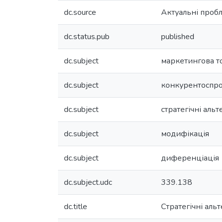
dc.source
Актуальні проб
dc.status.pub
published
dc.subject
маркетингова т
dc.subject
конкурентоспр
dc.subject
стратегічні аль
dc.subject
модифікація
dc.subject
диференціація
dc.subject.udc
339.138
dc.title
Стратегічні аль