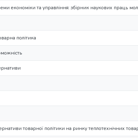
леми економіки та управління: збірник наукових праць мо
оварна політика
оможність
тернативи
тернативи товарної політики на ринку теплотехнічних това