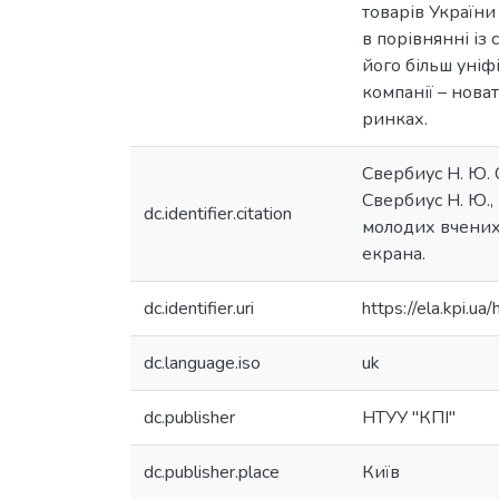
товарів України
в порівнянні із
його більш уніф
компанії – нова
ринках.
Свербиус Н. Ю. 
Свербиус Н. Ю.,
dc.identifier.citation
молодих вчених. 
екрана.
dc.identifier.uri
https://ela.kpi.
dc.language.iso
uk
dc.publisher
НТУУ "КПІ"
dc.publisher.place
Київ