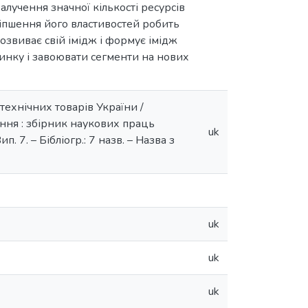
алучення значної кількості ресурсів
ліпшення його властивостей робить
озвиває свій імідж і формує імідж
ринку і завоювати сегменти на нових
технічних товарів України /
іння : збірник наукових праць
uk
. 7. – Бібліогр.: 7 назв. – Назва з
uk
uk
uk