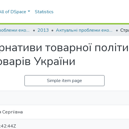
All of DSpace
Statistics
Актуальні проблеми економіки та управління
2013
Актуальні проблеми економіки та управління: збірник наукових праць молодих вчених, Вип. 7
ернативи товарної політ
оварів України
Simple item page
 Сергіївна
:42:44Z