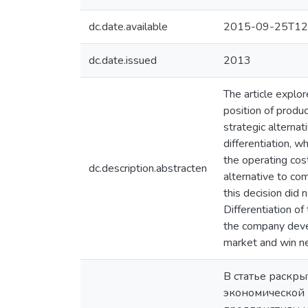
dc.date.available
2015-09-25T12
dc.date.issued
2013
The article explor
position of produ
strategic alternat
differentiation, wh
the operating cos
dc.description.abstracten
alternative to com
this decision did 
Differentiation of
the company devel
market and win 
В статье раскр
экономической