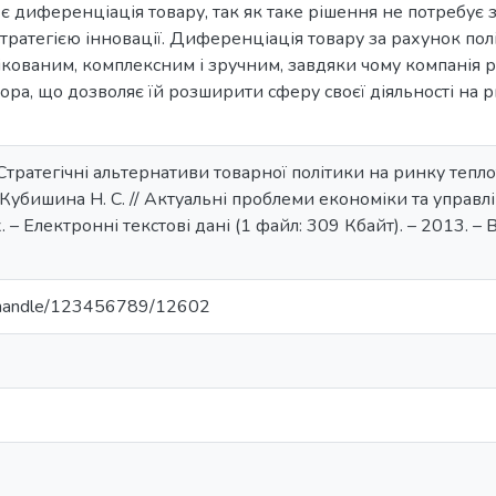
 є диференціація товару, так як таке рішення не потребує з
 стратегією інновації. Диференціація товару за рахунок по
ікованим, комплексним і зручним, завдяки чому компанія р
тора, що дозволяє їй розширити сферу своєї діяльності на 
Стратегічні альтернативи товарної політики на ринку тепло
 Кубишина Н. С. // Актуальні проблеми економіки та управл
– Електронні текстові дані (1 файл: 309 Кбайт). – 2013. – Вип
ua/handle/123456789/12602