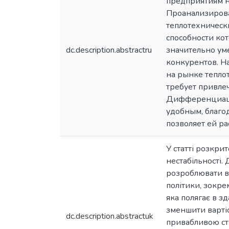
предприятиям н
Проанализирова
теплотехническ
способности ко
dc.description.abstractru
значительно уме
конкурентов. Н
на рынке тепло
требует привле
Дифференциация
удобным, благо
позволяет ей р
У статті розкри
нестабільності
розроблювати ви
політики, зокре
яка полягає в з
зменшити вартіс
dc.description.abstractuk
привабливою ст