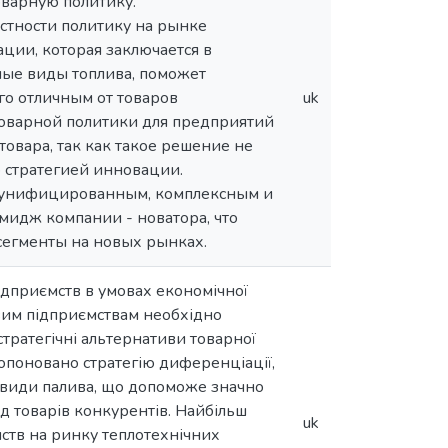
варную политику.
стности политику на рынке
ии, которая заключается в
ные виды топлива, поможет
го отличным от товаров
uk
товарной политики для предприятий
овара, так как такое решение не
о стратегией инновации.
ее унифицированным, комплексным и
мидж компании - новатора, что
 сегменты на новых рынках.
підприємств в умовах економічної
вим підприємствам необхідно
тратегічні альтернативи товарної
ропоновано стратегію диференціації,
ні види палива, що допоможе значно
ід товарів конкурентів. Найбільш
uk
ств на ринку теплотехнічних