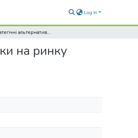
Log In
Стратегічні альтернативи товарної політики на ринку теплотехнічних товарів України
ики на ринку