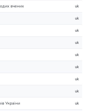
лодих вчених
uk
uk
uk
uk
uk
uk
uk
uk
рів України
uk