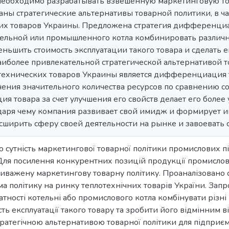
еобходимо разрабатывать взвешенную маркетинговую то
ны стратегические альтернативы товарной политики, в ча
их товаров Украины. Предложена стратегия дифференциац
тельной или промышленного котла комбинировать различ
ньшить стоимость эксплуатации такого товара и сделать е
аиболее привлекательной стратегической альтернативой 
технических товаров Украины является дифференциация т
чения значительного количества ресурсов по сравнению с
 товара за счет улучшения его свойств делает его бол
даря чему компания развивает свой имидж и формирует и
асширить сферу своей деятельности на рынке и завоевать
то сутність маркетингової товарної політики промислових 
. Для посилення конкурентних позицій продукції промисло
важену маркетингову товарну політику. Проаналізовано с
ма політику на ринку теплотехнічних товарів України. Зап
датності котельні або промислового котла комбінувати різ
ть експлуатації такого товару та зробити його відмінним в
ратегічною альтернативою товарної політики для підприєм