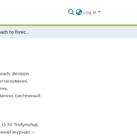
Log In
Systemic approach to forecasting
roach
,
decision
огнозуванні
,
ень
,
вании
,
системный
k, O. M. Trofymchuk,
нічний журнал. –