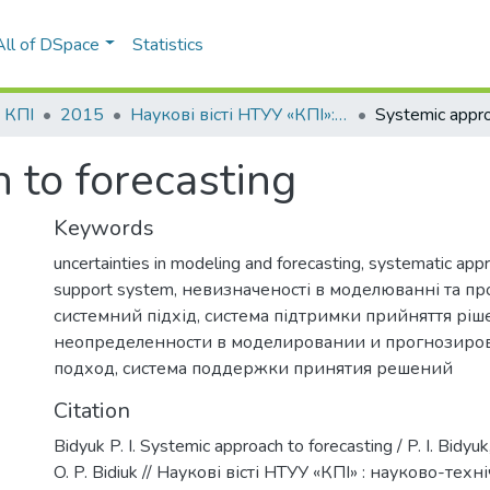
All of DSpace
Statistics
і КПІ
2015
Наукові вісті НТУУ «КПІ»: науково-технічний журнал, № 2(100)
 to forecasting
Keywords
uncertainties in modeling and forecasting
,
systematic app
support system
,
невизначеності в моделюванні та пр
системний підхід
,
система підтримки прийняття ріш
неопределенности в моделировании и прогнозиро
подход
,
система поддержки принятия решений
Citation
Bidyuk P. I. Systemic approach to forecasting / P. I. Bidyu
O. P. Bidiuk // Наукові вісті НТУУ «КПІ» : науково-тех