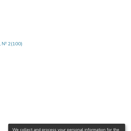
, № 2(100)
We collect and process your personal information for the