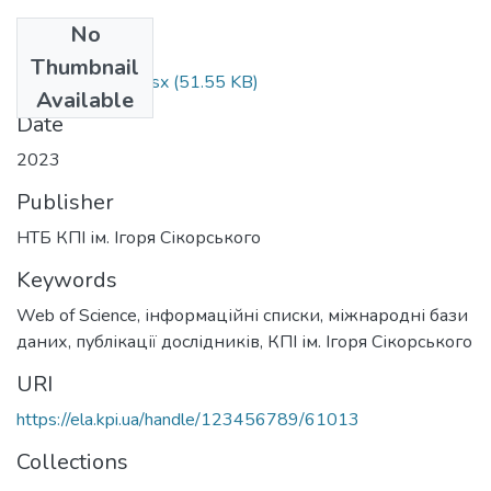
No
Files
Thumbnail
WOS_2023_III.xlsx
(51.55 KB)
Available
Date
2023
Publisher
НТБ КПІ ім. Ігоря Сікорського
Keywords
Web of Science
,
інформаційні списки
,
міжнародні бази
даних
,
публікації дослідників
,
КПІ ім. Ігоря Сікорського
URI
https://ela.kpi.ua/handle/123456789/61013
Collections