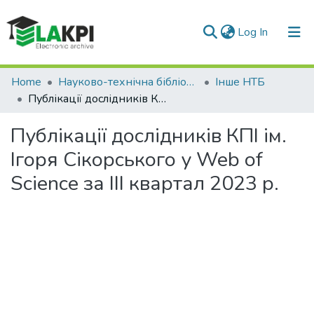
(current)
Log In
Communities & Collections
Home
Науково-технічна бібліотека
Інше НТБ
Публікації дослідників КПІ ім. Ігоря Сікорського у Web of Science за III квартал 2023 р.
All of DSpace
Публікації дослідників КПІ ім.
Statistics
Ігоря Сікорського у Web of
Science за III квартал 2023 р.