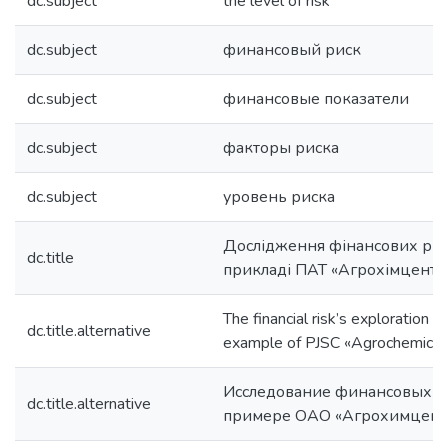
dc.subject
the level of risk
dc.subject
финансовый риск
dc.subject
финансовые показатели
dc.subject
факторы риска
dc.subject
уровень риска
Дослідження фінансових риз
dc.title
прикладі ПАТ «Агрохімцентр
The financial risk’s exploration o
dc.title.alternative
example of PJSC «Agrochemical
Исследование финансовых р
dc.title.alternative
примере ОАО «Агрохимцент