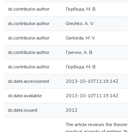
dc.contributor.author
Гербеда, М. В.
dc.contributor.author
Grechko, A. V.
dc.contributor.author
Gerbeda, M. V.
dc.contributor.author
Гречко, А. В.
dc.contributor.author
Гербеда, М. В.
dc.date.accessioned
2013-10-10T11:19:14Z
dc.date.available
2013-10-10T11:19:14Z
dc.date.issued
2012
The article reviews the theoretic
practical aspects of entities’ finan