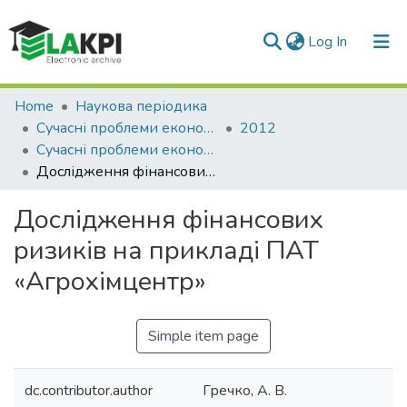
(current)
Log In
Communities & Collections
Home
Наукова періодика
Сучасні проблеми економіки і підприємництво
2012
All of DSpace
Сучасні проблеми економіки і підприємництво: збірник наукових праць, Вип. 10
Дослідження фінансових ризиків на прикладі ПАТ «Агрохімцентр»
Statistics
Дослідження фінансових
ризиків на прикладі ПАТ
«Агрохімцентр»
Simple item page
dc.contributor.author
Гречко, А. В.