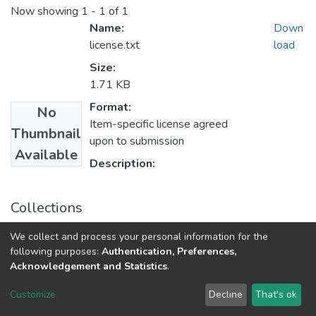
Now showing
1 - 1 of 1
Name:
Down
license.txt
load
Size:
1.71 KB
Format:
No
Item-specific license agreed
Thumbnail
upon to submission
Available
Description:
Collections
Сучасні проблеми економіки і підприємництво:
We collect and process your personal information for the
збірник наукових праць, Вип. 10
following purposes:
Authentication, Preferences,
Acknowledgement and Statistics
.
DSpace software
copyright © 2002-2026
LYRASIS
Customize
Decline
That's ok
Cookie settings
Send Feedback