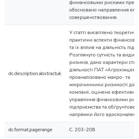
финансовыми рисками предп
обосновано направления его
совершенствования.
У статті висвітлено теоретичні
практичні аспекти фінансови
та їх вплив на діяльність підп
Розглянуто сутність та види 
ризиків, дано характери стик
діяльності ПАТ «Агрохімцент
dc.description.abstractuk
проаналізовано макро- та
мікрочинники ризикості діял
компанії, оцінено ефективніс
управління фінансовими ри
підприємства та обґрунтован
напрямки його вдосконаленн
dc.format.pagerange
C. 203-208