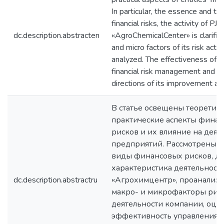
In particular, the essence and ty
financial risks, the activity of PJS
dc.description.abstracten
«AgroChemicalCenter» is clarifie
and micro factors of its risk activ
analyzed. The effectiveness of 
financial risk management and t
directions of its improvement ar
В статье освещены теоретич
практические аспекты фина
рисков и их влияние на деят
предприятий. Рассмотрены с
виды финансовых рисков, д
характеристика деятельност
dc.description.abstractru
«Агрохимцентр», проанализ
макро- и микрофакторы рис
деятельности компании, оце
эффективность управления