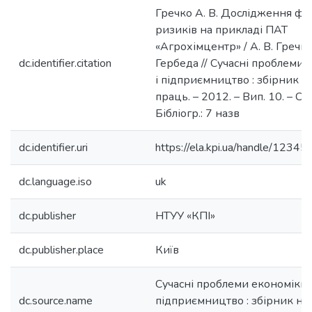
Гречко А. В. Дослідження фі
ризиків на прикладі ПАТ
«Агрохімцентр» / А. В. Гречко,
dc.identifier.citation
Гербеда // Сучасні проблеми 
і підприємництво : збірник 
праць. – 2012. – Вип. 10. – С.
Бібліогр.: 7 назв
dc.identifier.uri
https://ela.kpi.ua/handle/123
dc.language.iso
uk
dc.publisher
НТУУ «КПІ»
dc.publisher.place
Київ
Сучасні проблеми економіки 
dc.source.name
підприємництво : збірник на