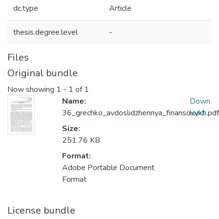
dc.type
Article
thesis.degree.level
-
Files
Original bundle
Now showing
1 - 1 of 1
Name:
Down
36_grechko_avdoslidzhennya_finansovykh.pdf
load
Size:
251.76 KB
Format:
Adobe Portable Document
Format
License bundle