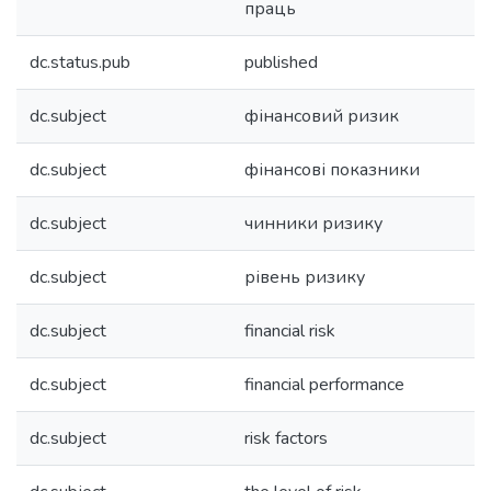
праць
dc.status.pub
published
dc.subject
фінансовий ризик
dc.subject
фінансові показники
dc.subject
чинники ризику
dc.subject
рівень ризику
dc.subject
financial risk
dc.subject
financial performance
dc.subject
risk factors