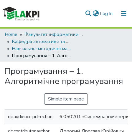
(current)
Log In
Communities & Collections
Home
Факультет інформатики та обчислювальної техніки (ФІОТ)
Кафедра автоматики та управління в технічних системах (АУТС)
All of DSpace
Навчально-методичні матеріали (АУТС)
Програмування – 1. Алгоритмічне програмування
Statistics
Програмування – 1.
Алгоритмічне програмування
Simple item page
dc.audience.pdirection
6.050201 «Системна інженерія»
dc.contributor.author
Дорогий, Ярослав Юрійович