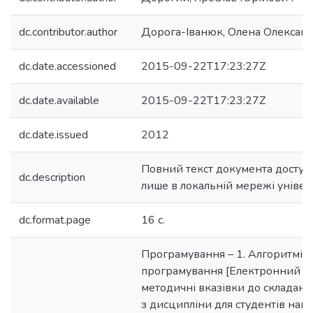
dc.contributor.author
Дорога-Іванюк, Олена Олексан
dc.date.accessioned
2015-09-22T17:23:27Z
dc.date.available
2015-09-22T17:23:27Z
dc.date.issued
2012
Повний текст документа досту
dc.description
лише в локальній мережі універ
dc.format.page
16 с.
Програмування – 1. Алгоритміч
програмування [Електронний рес
методичні вказівки до складанн
з дисципліни для студентів нап