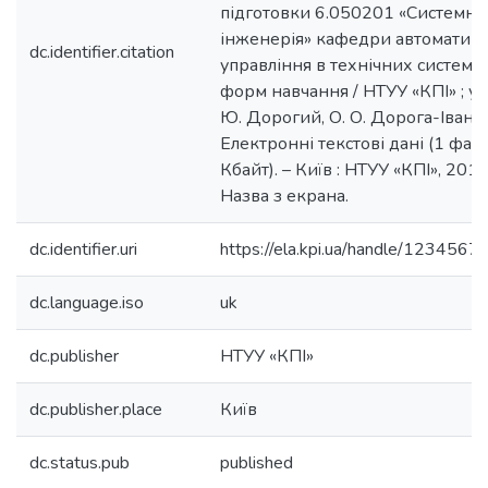
підготовки 6.050201 «Системна
інженерія» кафедри автоматики
dc.identifier.citation
управління в технічних системах
форм навчання / НТУУ «КПІ» ; укл
Ю. Дорогий, О. О. Дорога-Іваню
Електронні текстові дані (1 фай
Кбайт). – Київ : НТУУ «КПІ», 2012.
Назва з екрана.
dc.identifier.uri
https://ela.kpi.ua/handle/123456
dc.language.iso
uk
dc.publisher
НТУУ «КПІ»
dc.publisher.place
Київ
dc.status.pub
published