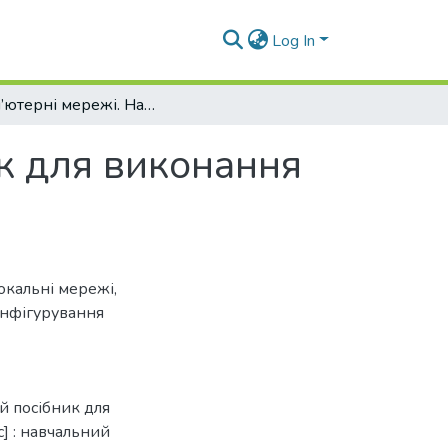
Log In
Комп’ютерні мережі. Навчальний посібник для виконання лабораторних робіт
к для виконання
локальні мережі
,
онфігурування
й посібник для
] : навчальний