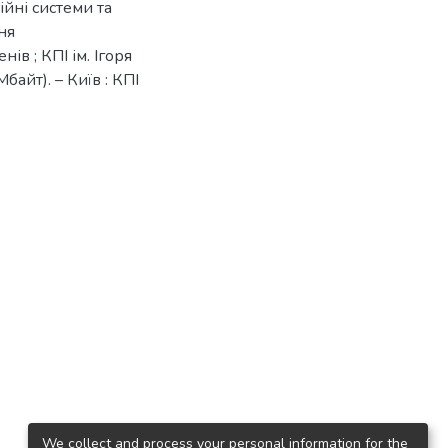
ійні системи та
ня
ів ; КПІ ім. Ігоря
байт). – Київ : КПІ
.
We collect and process your personal information for the