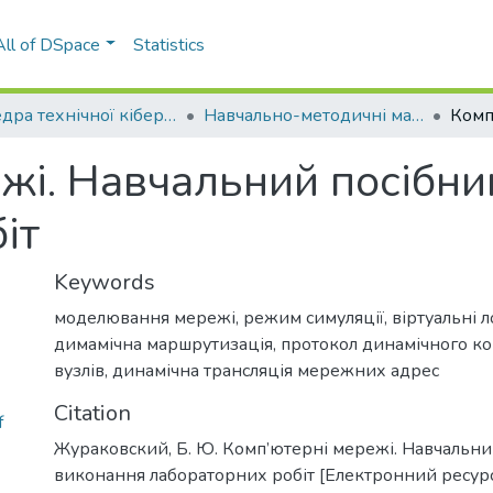
All of DSpace
Statistics
Кафедра технічної кібернетики (КТК)
Навчально-методичні матеріали (КТК)
жі. Навчальний посібни
іт
Keywords
моделювання мережі
,
режим симуляції
,
віртуальні 
димамічна маршрутизація
,
протокол динамічного к
вузлів
,
динамічна трансляція мережних адрес
Citation
f
Жураковский, Б. Ю. Комп’ютерні мережі. Навчальни
виконання лабораторних робіт [Електронний ресурс