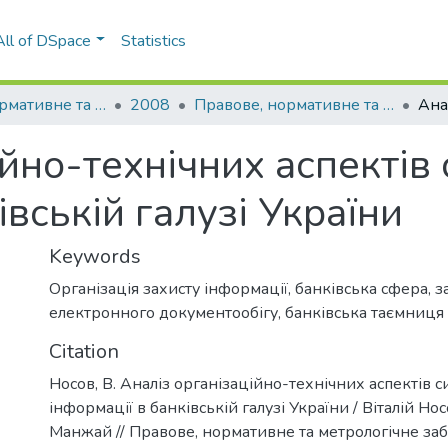
All of DSpace
Statistics
Правове, нормативне та метрологічне забезпечення системи захисту інформації в Україні
2008
Правове, нормативне та метрологічне забезпечення системи захисту інформації в Україні: науково-технічний збірник, Вип. 1(16)
ійно-технічних аспектів
івській галузі України
Keywords
Організація захисту інформації
,
банківська сфера
,
з
електронного документообігу
,
банківська таємниця
Citation
Носов, В. Аналіз організаційно-технічних аспектів с
інформації в банківській галузі України / Віталій Но
Манжай // Правове, нормативне та метрологічне за