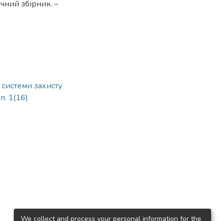
ічний збірник. –
 системи захисту
п. 1(16)
We collect and process your personal information for the