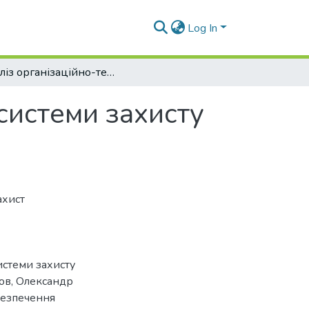
Log In
Аналіз організаційно-технічних аспектів системи захисту інформації в банківській галузі України
 системи захисту
ахист
истеми захисту
сов, Олександр
безпечення