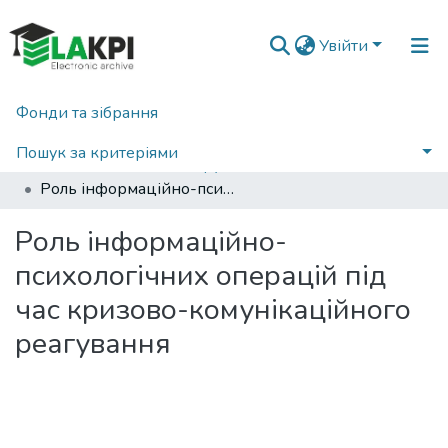
Увійти
Фонди та зібрання
Головна
Наукова періодика
Технологія і техніка друкарства
2022
Пошук за критеріями
Технологія і техніка друкарства: збірник наукових праць, Вип. 4(78)
Роль інформаційно-психологічних операцій під час кризово-комунікаційного реагування
Статистика
Роль інформаційно-
психологічних операцій під
час кризово-комунікаційного
реагування