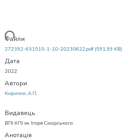
иться...
Файли
272392-651515-1-10-20230622.pdf
(591.99 KB)
Дата
2022
Автори
Киричок, А.П.
Видавець
ВПІ КПІ ім. Ігоря Сікорського
Анотація