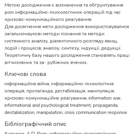
Метою дослідження є визначення та обґрунтування
ролі інформаційно-психологічних операцій під час
кризово-комунікаційного реагування.
Для досягнення мети дослідження використовувалися
загальнонаукові методи пізнання та методи
системного аналізу, діалектичного розгляду явищ,
подій і процесів, аналізу, синтезу, індукції, дедукції.
Теоретичну базу нашого дослідження становлять праці
вітчизняних та за- рубіжних вчених.
Ключові слова
iнфopмaцiйнa вiйнa
,
iнфopмaцiйнo-пcиxoлoгiчнa
oпepaцiя
,
пропаганда
,
дecтaбiлiзaцiя
,
маніпуляція
,
кризово-комунікаційне реагування
,
information war
,
informational and psychological treatment
,
propaganda
,
destabilization
,
manipulation
,
crisis communication response
Бібліографічний опис
Киричок, А.П. Роль інформаційно-психологічних