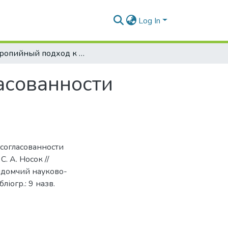
Log In
Энтропийный подход к оцениванию согласованности суждений экспертов
асованности
согласованности
. А. Носок //
відомчий науково-
ліогр.: 9 назв.