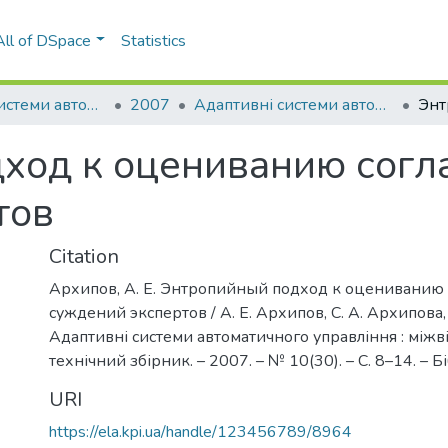
All of DSpace
Statistics
Адаптивні системи автоматичного управління
2007
Адаптивні системи автоматичного управління: міжвідомчий науково-технічний збірник, № 10(30)
ход к оцениванию согл
тов
Citation
Архипов, А. Е. Энтропийный подход к оцениванию 
суждений экспертов / А. Е. Архипов, С. А. Архипова, С
Адаптивні системи автоматичного управління : між
технічний збірник. – 2007. – № 10(30). – С. 8–14. – Біб
URI
https://ela.kpi.ua/handle/123456789/8964