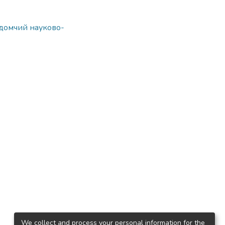
ідомчий науково-
We collect and process your personal information for the