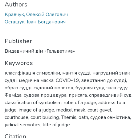
Authors
Кравчук, Олексій Олегович
Остащук, Іван Богданович
Publisher
Видавничий дім «Гельветика»
Keywords
класифікація символіки
,
мантія судді
,
нагрудний знак
судді
,
медична маска
,
COVID-19
,
звертання до судді
,
образ судді
,
судовий молоток
,
будівля суду
,
зала суду
,
Феміда
,
судова процедура
,
присяга
,
справедливий суд
,
classification of symbolism
,
robe of a judge
,
address to a
judge
,
image of a judge
,
medical mask
,
court gavel
,
courthouse
,
court building
,
Themis
,
oath
,
судова семіотика
,
judicial semiotics
,
title of judge
Citation