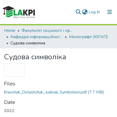
(current)
Log In
Communities & Collections
Home
Факультет соціології і права (ФСП)
Кафедра інформаційного, господарського та адміністративного права (КІГАП)
Монографії (КІГАП)
All of DSpace
Судова символіка
Statistics
Судова символіка
Files
Kravchuk_Ostashchuk_Judicial_Symbolism.pdf
(7.7 MB)
Date
2022