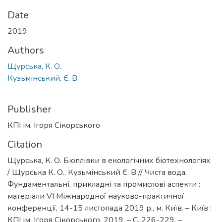
Date
2019
Authors
Щурська, К. О.
Кузьмінський, Є. В.
Publisher
КПІ ім. Ігоря Сікорського
Citation
Щурська, К. О. Біоплівки в екологічних біотехнологіях
/ Щурська К. О., Кузьмінський Є. В.// Чиста вода.
Фундаментальні, прикладні та промислові аспекти :
матеріали VІ Міжнародної науково-практичної
конференції, 14-15 листопада 2019 р., м. Київ. – Київ :
КПІ ім. Ігоря Сікорського, 2019. – С. 226-229. –