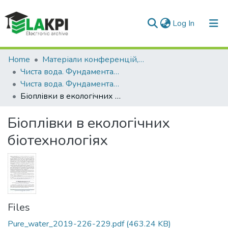
(current)
Log In
Communities & Collections
Home
Матеріали конференцій, семінарів і т.п.
Чиста вода. Фундаментальні, прикладні та промислові аспекти
All of DSpace
Чиста вода. Фундаментальні, прикладні та промислові аспекти (6 ; 2019 ; Київ)
Біоплівки в екологічних біотехнологіях
Statistics
Біоплівки в екологічних
біотехнологіях
Files
Pure_water_2019-226-229.pdf
(463.24 KB)