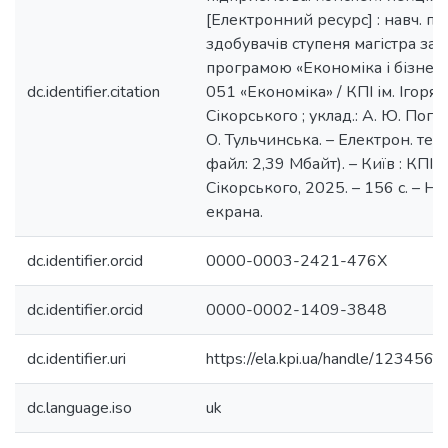
[Електронний ресурс] : навч. пос
здобувачів ступеня магістра за 
програмою «Економіка і бізнес»
dc.identifier.citation
051 «Економіка» / КПІ ім. Ігоря
Сікорського ; уклад.: А. Ю. Погр
О. Тульчинська. – Електрон. текст
файл: 2,39 Мбайт). – Київ : КПІ ім
Сікорського, 2025. – 156 с. – На
екрана.
dc.identifier.orcid
0000-0003-2421-476X
dc.identifier.orcid
0000-0002-1409-3848
dc.identifier.uri
https://ela.kpi.ua/handle/12345
dc.language.iso
uk