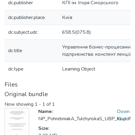
dc.publisher
КПІ ім. Ігоря Сікорського
dc.publisher.place
Київ
dc.subject.udc
658.5(075.8)
Управління бізнес-процесами
dc.title
підприємства: конспект лекцій
dc.type
Learning Object
Files
Original bundle
Now showing
1 - 1 of 1
Name:
Down
NP_PohrebniakA_TulchynskaS_UBP_KL.pdf
load
Size: