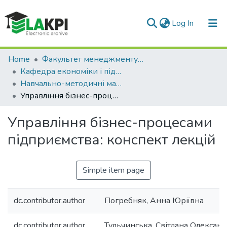
(current)
Log In
Communities & Collections
Home
Факультет менеджменту та маркетингу (ФММ)
Кафедра економіки і підприємництва (КЕП)
All of DSpace
Навчально-методичні матеріали (КЕП)
Управління бізнес-процесами підприємства: конспект лекцій
Statistics
Управління бізнес-процесами
підприємства: конспект лекцій
Simple item page
dc.contributor.author
Погребняк, Анна Юріївна
dc.contributor.author
Тульчинська, Світлана Олексан