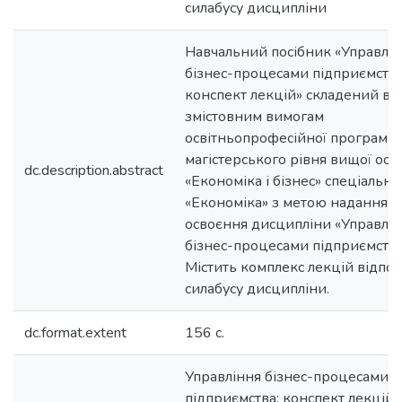
силабусу дисципліни
Навчальний посібник «Управлі
бізнес-процесами підприємства
конспект лекцій» складений ві
змістовним вимогам
освітньопрофесійної програми
магістерського рівня вищої осв
dc.description.abstract
«Економіка і бізнес» спеціально
«Економіка» з метою надання 
освоєння дисципліни «Управлі
бізнес-процесами підприємства
Містить комплекс лекцій відпо
силабусу дисципліни.
dc.format.extent
156 с.
Управління бізнес-процесами
підприємства: конспект лекцій