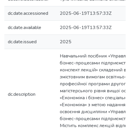
dc.date.accessioned
2025-06-19T13:57:33Z
dc.date.available
2025-06-19T13:57:33Z
dc.date.issued
2025
Навчальний посібник «Управлі
бізнес-процесами підприємства
конспект лекцій» складений ві
змістовним вимогам освітньо-
професійної програми другого
магістерського рівня вищої осв
dc.description
«Економіка і бізнес» спеціально
«Економіка» з метою надання 
освоєння дисципліни «Управлі
бізнес-процесами підприємства
Містить комплекс лекцій відпо