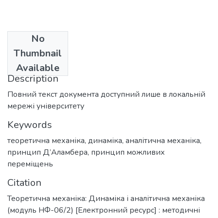
No
Date
Thumbnail
2011
Available
Description
Повний текст документа доступний лише в локальній
мережі університету
Keywords
теоретична механіка
,
динаміка
,
аналітична механіка
,
принцип Д’Аламбера
,
принцип можливих
переміщень
Citation
Теоретична механіка: Динаміка і аналітична механіка
(модуль НФ-06/2) [Електронний ресурс] : методичні