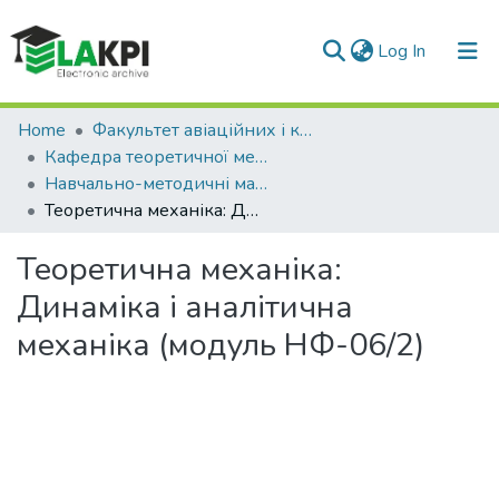
(current)
Log In
Communities & Collections
Home
Факультет авіаційних і космічних систем (ФАКС)
Кафедра теоретичної механіки
All of DSpace
Навчально-методичні матеріали (КТМ)
Теоретична механіка: Динаміка і аналітична механіка (модуль НФ-06/2)
Statistics
Теоретична механіка:
Динаміка і аналітична
механіка (модуль НФ-06/2)