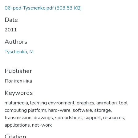
06-ped-Tyschenko.pdf
(503.53 KB)
Date
2011
Authors
Tyschenko, M.
Publisher
Політехніка
Keywords
multimedia
,
learning environment
,
graphics
,
animation
,
tool
,
computing platform
,
hard-ware
,
software
,
storage
,
transmission
,
drawings
,
spreadsheet
,
support
,
resources
,
applications
,
net-work
Citation