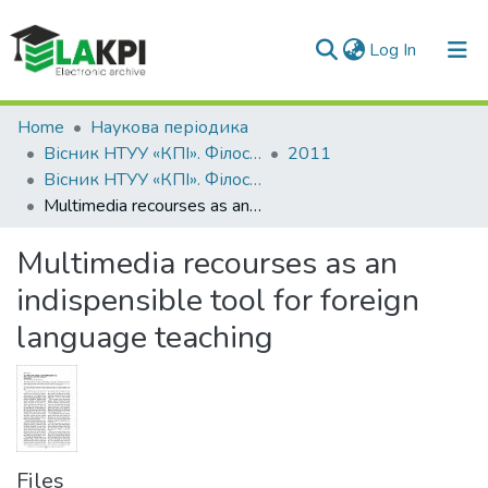
(current)
Log In
Communities & Collections
Home
Наукова періодика
Вісник НТУУ «КПІ». Філософія. Психологія. Педагогіка
2011
All of DSpace
Вісник НТУУ «КПІ». Філософія. Психологія. Педагогіка: збірник наукових праць, № 1(31)
Multimedia recourses as an indispensible tool for foreign language teaching
Statistics
Multimedia recourses as an
indispensible tool for foreign
language teaching
Files