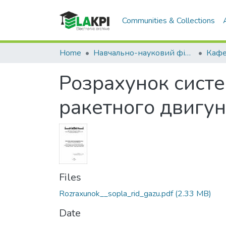
Communities & Collections
Home
Навчально-науковий фізико-технічний інститут (НН ФТІ)
Розрахунок сист
ракетного двигу
Files
Rozraxunok__sopla_rid_gazu.pdf
(2.33 MB)
Date