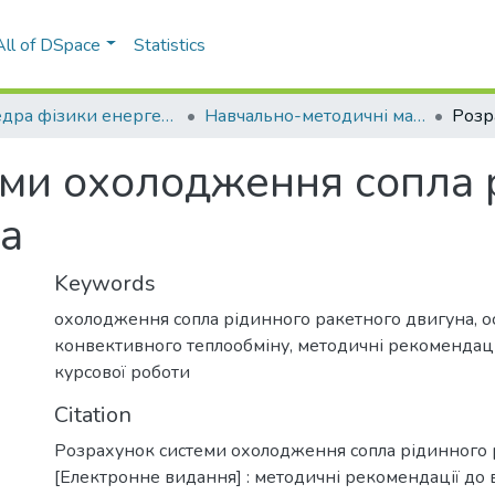
All of DSpace
Statistics
Кафедра фізики енергетичних систем (ФЕС)
Навчально-методичні матеріали (ФЕС)
еми охолодження сопла 
на
Keywords
охолодження сопла рідинного ракетного двигуна
,
о
конвективного теплообміну
,
методичні рекомендаці
курсової роботи
Citation
Розрахунок системи охолодження сопла рідинного 
[Електронне видання] : методичні рекомендації до