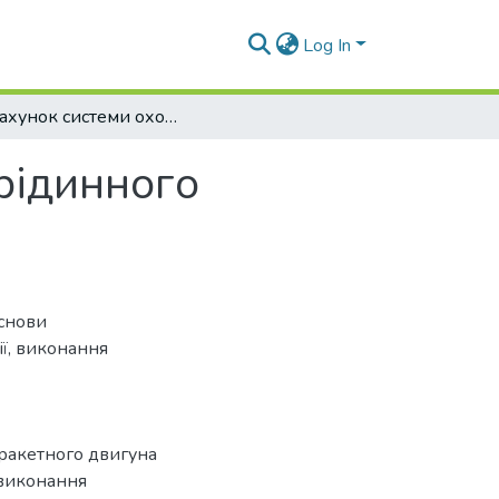
Log In
Розрахунок системи охолодження сопла рідинного ракетного двигуна
рідинного
снови
ї
,
виконання
ракетного двигуна
 виконання