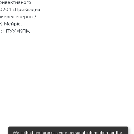
конвективного
040204 «Прикладна
жерел енергії» /
. Мейріс . –
 : НТУУ «КПІ»,
We collect and process your personal information for the