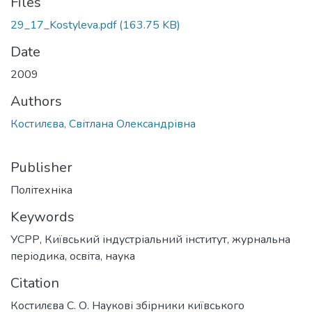
Files
29_17_Kostyleva.pdf
(163.75 KB)
Date
2009
Authors
Костилєва, Світлана Олександрівна
Publisher
Політехніка
Keywords
УСРР
,
Київський індустріальний інститут
,
журнальна
періодика
,
освіта
,
наука
Citation
Костилєва С. О. Наукові збірники київського