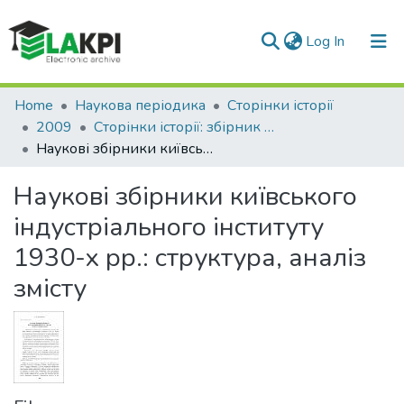
(current)
Log In
Communities & Collections
Home
Наукова періодика
Сторінки історії
2009
Сторінки історії: збірник наукових праць, Вип. 29
All of DSpace
Наукові збірники київського індустріального інституту 1930-х рр.: структура, аналіз змісту
Statistics
Наукові збірники київського
індустріального інституту
1930-х рр.: структура, аналіз
змісту