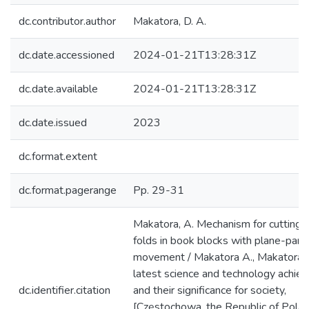
dc.contributor.author
Makatora, D. A.
dc.date.accessioned
2024-01-21T13:28:31Z
dc.date.available
2024-01-21T13:28:31Z
dc.date.issued
2023
dc.format.extent
dc.format.pagerange
Pp. 29-31
Makatora, A. Mechanism for cutting 
folds in book blocks with plane-paral
movement / Makatora A., Makatora D
latest science and technology achie
dc.identifier.citation
and their significance for society,
[Częstochowa, the Republic of Polan