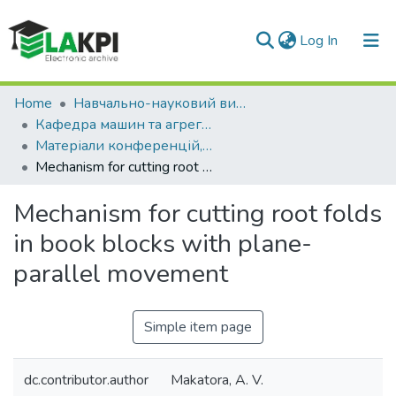
(current)
Log In
Communities & Collections
Home
Навчально-науковий видавничо-полiграфiчний інститут (НН ВПІ)
Кафедра машин та агрегатів поліграфічного виробництва (МАПВ)
All of DSpace
Матеріали конференцій, семінарів і т.п. (МАПВ)
Mechanism for cutting root folds in book blocks with plane-parallel movement
Statistics
Mechanism for cutting root folds
in book blocks with plane-
parallel movement
Simple item page
dc.contributor.author
Makatora, A. V.