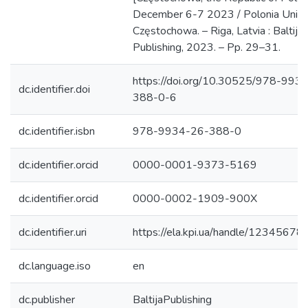
December 6-7 2023 / Polonia Univer
Częstochowa. – Riga, Latvia : Baltija
Publishing, 2023. – Pp. 29–31.
https://doi.org/10.30525/978-993
dc.identifier.doi
388-0-6
dc.identifier.isbn
978-9934-26-388-0
dc.identifier.orcid
0000-0001-9373-5169
dc.identifier.orcid
0000-0002-1909-900X
dc.identifier.uri
https://ela.kpi.ua/handle/1234567
dc.language.iso
en
dc.publisher
BaltijaPublishing