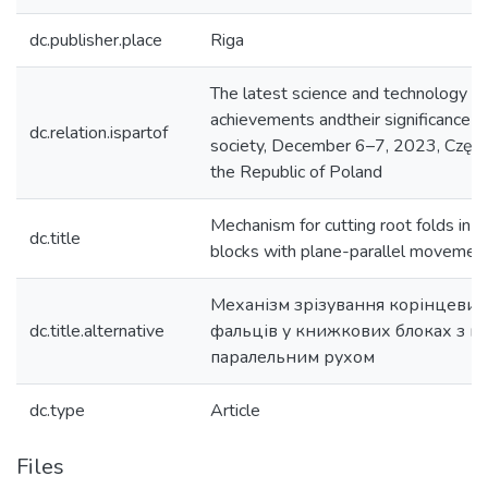
dc.publisher.place
Riga
The latest science and technology
achievements andtheir significance f
dc.relation.ispartof
society, December 6–7, 2023, Częs
the Republic of Poland
Mechanism for cutting root folds in 
dc.title
blocks with plane-parallel movemen
Механізм зрізування корінцевих
dc.title.alternative
фальців у книжкових блоках з пл
паралельним рухом
dc.type
Article
Files