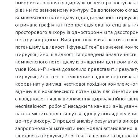
використано поняття циркуляції вектора поступальн
рідини по замкненому контуру. За допомогою скла
комплексного потенціалу гідродинамічної циркуляц
отримана графічна інтерпретація еквіпотенціальних л
просторового вихору із одностороннім та двосторо
центру координат. Використовуючи аналітичні спів
потенціалу швидкості і функції течії визначені ком
циркуляційної швидкості та доведена аналітичність
комплексного потенціалу із зміщеним центром вих
умов Коши-Римана дозволило представити результ
циркуляційної течії із зміщеним вздовж вертикальн
координат у вигляді часткової похідної комплексног
відміну від комплексного потенціалу для симетричн
співвідношення для визначення циркуляційної швидк
неспіввісності робочої насадки та камери змішуван
насоса містить додаткову складову у вигляді велич
центру вихору. В процесі аналізу результатів вико
запропонованої математичної моделі встановлено, 
швидкість циркуляційної течії та величина відносн