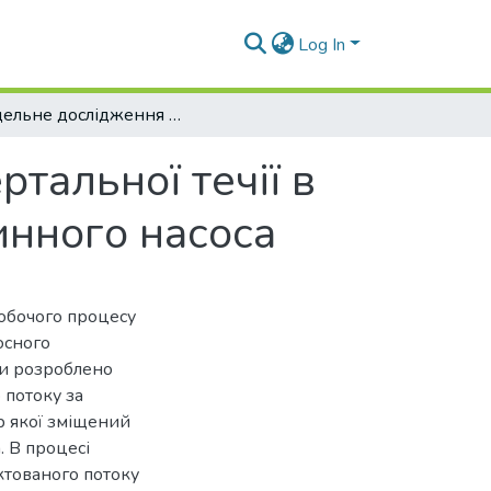
Log In
Модельне дослідження асиметричної обертальної течії в проточній частині свердловинного струминного насоса
тальної течії в
инного насоса
обочого процесу
осного
ми розроблено
потоку за
р якої зміщений
. В процесі
тованого потоку