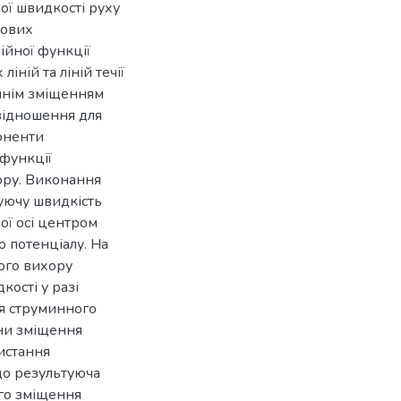
ої швидкості руху
дових
ійної функції
іній та ліній течії
ннім зміщенням
відношення для
поненти
 функції
ору. Виконання
уючу швидкість
ої осі центром
о потенціалу. На
ого вихору
ості у разі
ня струминного
ини зміщення
ристання
що результуюча
ого зміщення