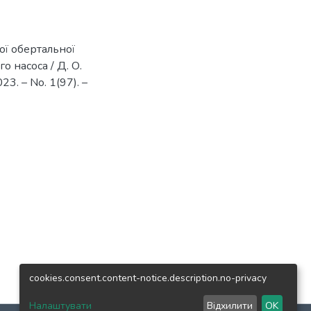
ї обертальної
о насоса / Д. О.
23. – No. 1(97). –
cookies.consent.content-notice.description.no-privacy
Налаштувати
Відхилити
OK