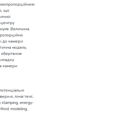
рямопропорційною
о, що
ричної
 центру
 нуля. Величина
пропорційно
і до камери
атична модель
 обертання
випадку
та камери
потенціальні
оверхні
,
лінія течії
,
ng stamping
,
energy-
ethod
,
modeling
,