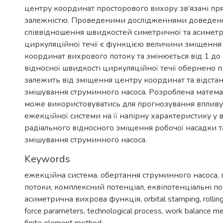
центру координат просторового вихору зв’язані п
залежністю. Проведеними дослідженнями доведен
співвідношення швидкостей симетричної та асимет
циркуляційної течії є функцією величини зміщення
координат вихрового потоку та змінюється від 1 до
відносної швидкості циркуляційної течії обернено 
залежить від зміщення центру координат та відстан
змішування струминного насоса. Розроблена матем
може використовуватись для прогнозування впливу
ежекційної системи на її напірну характеристику у 
радіального відносного зміщення робочої насадки 
змішування струминного насоса.
Keywords
ежекційна система
,
обертання струминного насоса
,
потоки
,
комплексний потенціал
,
еквіпотенціальні п
асиметрична вихрова функція
,
orbital stamping
,
rolli
force parameters
,
technological process
,
work balance m