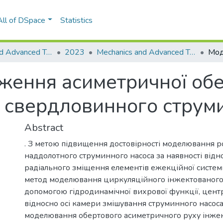
All of DSpace
Statistics
Mechanics and Advanced Technologies
2023
Mechanics and Advanced Technologies, Vol. 7, No. 1(97)
ення асиметричної обер
і свердловинного струм
Abstract
. З метою підвищення достовірності моделювання р
наддолотного струминного насоса за наявності відн
радіального зміщення елементів ежекційної систе
метод моделювання циркуляційного інжектованого 
допомогою гідродинамічної вихрової функції, цент
відносно осі камери змішування струминного насоса
моделювання обертового асиметричного руху інжек