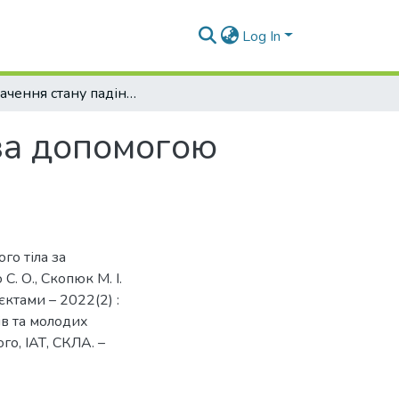
Log In
Визначення стану падіння твердого тіла за допомогою акселометричної системи
 за допомогою
го тіла за
. О., Скопюк М. І.
єктами – 2022(2) :
ів та молодих
го, ІАТ, СКЛА. –