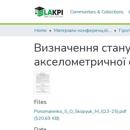
Communities & Collections
Home
Матеріали конференцій, семінарів і т.п.
Визначення стану
акселометричної
Files
Ponomarenko_S_O_Skopyuk_M_I(23-25).pdf
(520.69 KB)
Date