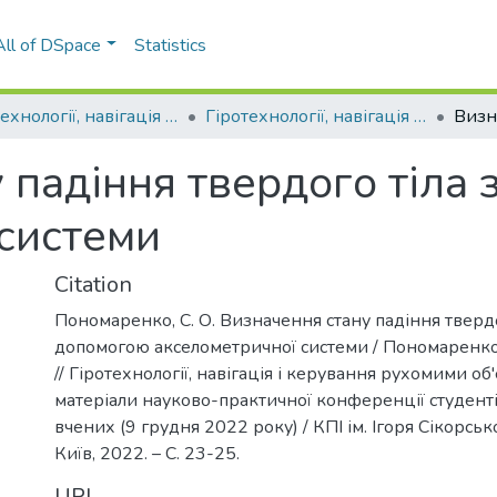
All of DSpace
Statistics
Гіротехнології, навігація і керування рухомими об'єктами
Гіротехнології, навігація і керування рухомими об'єктами – 2022(2)
 падіння твердого тіла
 системи
Citation
Пономаренко, С. О. Визначення стану падіння твердо
допомогою акселометричної системи / Пономаренко С
// Гіротехнології, навігація і керування рухомими об'
матеріали науково-практичної конференції студент
вчених (9 грудня 2022 року) / КПІ ім. Ігоря Сікорсько
Київ, 2022. – С. 23-25.
URI