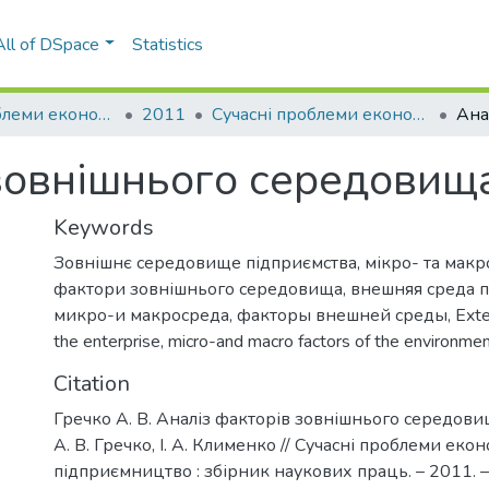
All of DSpace
Statistics
Сучасні проблеми економіки і підприємництво
2011
Сучасні проблеми економіки і підприємництво: збірник наукових праць, Вип. 8
зовнішнього середовищ
Keywords
Зовнішнє середовище підприємства
,
мікро- та мак
фактори зовнішнього середовища
,
внешняя среда 
микро-и макросреда
,
факторы внешней среды
,
Exte
the enterprise
,
micro-and macro factors of the environme
Citation
Гречко А. В. Аналіз факторів зовнішнього середови
А. В. Гречко, І. А. Клименко // Сучасні проблеми екон
підприємництво : збірник наукових праць. – 2011. – 