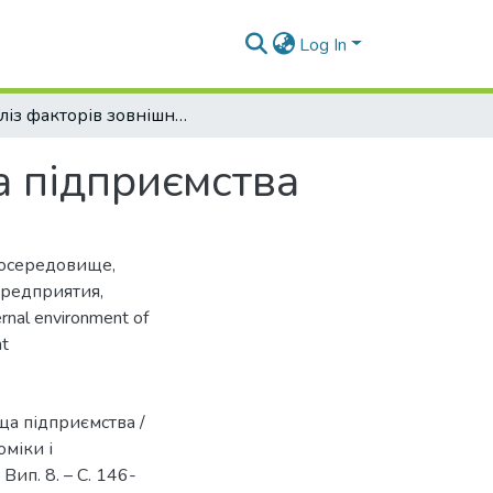
Log In
Аналіз факторів зовнішнього середовища підприємства
а підприємства
росередовище
,
предприятия
,
rnal environment of
nt
ща підприємства /
оміки і
Вип. 8. – С. 146-