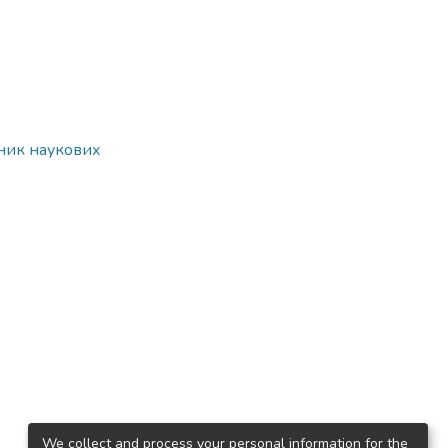
рник наукових
We collect and process your personal information for the