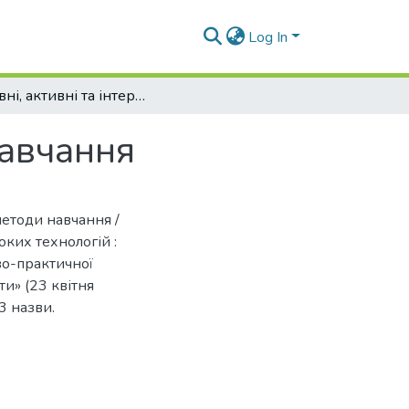
Log In
Пасивні, активні та інтерактивні методи навчання
навчання
методи навчання /
соких технологій :
во-практичної
ти» (23 квітня
 3 назви.