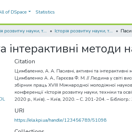
All of DSpace
Statistics
Історія розвитку науки, техніки та освіти
Історія розвитку науки, техніки та освіти (18 ; 2020 ; Київ)
та інтерактивні методи 
Citation
Цимбаленко, А. А. Пасивні, активні та інтерактивні 
Цимбаленко А. А., Гарєєва Ф. М. // Людина у світі ви
збірник праць XVIII Міжнародної молодіжної науко
конференції «Історія розвитку науки, техніки та осві
OL
2020 р., Київ). – Київ, 2020. – С. 201-204. – Бібліогр.:
URI
https://ela.kpi.ua/handle/123456789/51098
Collections