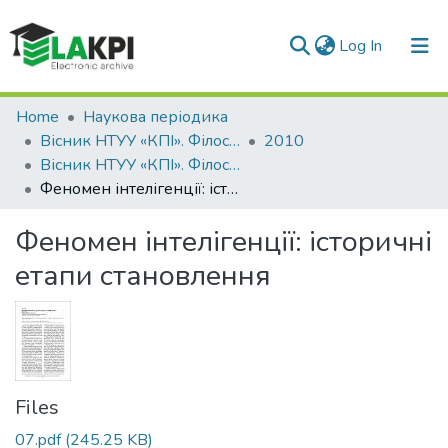
(current)
Log In
Communities & Collections
Home
Наукова періодика
Вісник НТУУ «КПІ». Філософія. Психологія. Педагогіка
2010
All of DSpace
Вісник НТУУ «КПІ». Філософія. Психологія. Педагогіка: збірник наукових праць, № 3(30)
Феномен інтелігенції: історичні етапи становлення
Statistics
Феномен інтелігенції: історичні
етапи становлення
Files
07.pdf
(245.25 KB)