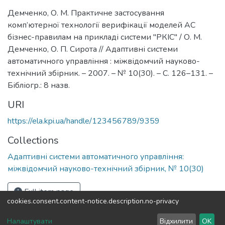
Демченко, О. М. Практичне застосування
комп’ютерної технології верифікації моделей АС
бізнес-правилам на прикладі системи "РКІС" / О. М.
Демченко, О. П. Сирота // Адаптивні системи
автоматичного управління : міжвідомчий науково-
технічний збірник. – 2007. – № 10(30). – С. 126–131. –
Бібліогр.: 8 назв.
URI
https://ela.kpi.ua/handle/123456789/9359
Collections
Адаптивні системи автоматичного управління:
міжвідомчий науково-технічний збірник, № 10(30)
Full item page
cookies.consent.content-notice.description.no-privacy
DSpace software
copyright © 2002-2026
LYRASIS
Налаштувати
Відхилити
OK