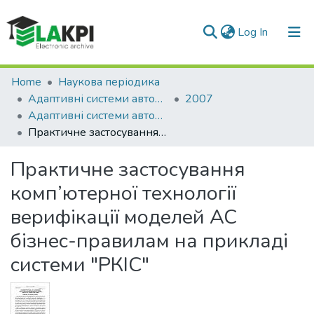
(current)
Log In
Communities & Collections
Home
Наукова періодика
Адаптивні системи автоматичного управління
2007
All of DSpace
Адаптивні системи автоматичного управління: міжвідомчий науково-технічний збірник, № 10(30)
Практичне застосування комп’ютерної технології верифікації моделей АС бізнес-правилам на прикладі системи "РКІС"
Statistics
Практичне застосування
комп’ютерної технології
верифікації моделей АС
бізнес-правилам на прикладі
системи "РКІС"