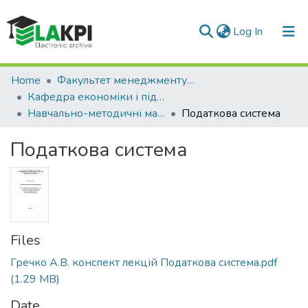
(current)
Log In
Communities & Collections
Home
Факультет менеджменту та маркетингу (ФММ)
Кафедра економіки і підприємництва (КЕП)
All of DSpace
Навчально-методичні матеріали (КЕП)
Податкова система
Statistics
Податкова система
Files
Гречко А.В. конспект лекцій Податкова система.pdf
(1.29 MB)
Date