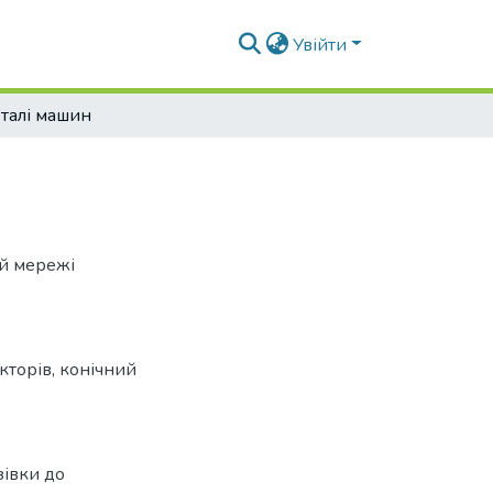
Увійти
талі машин
ій мережі
кторів
,
конічний
зівки до