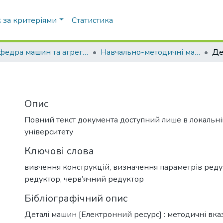
 за критеріями
Статистика
Кафедра машин та агрегатів поліграфічного виробництва (МАПВ)
Навчально-методичні матеріали (МАПВ)
Де
Опис
Повний текст документа доступний лише в локальн
університету
Ключові слова
вивчення конструкцій
,
визначення параметрів реду
редуктор
,
черв’ячний редуктор
Бібліографічний опис
Деталі машин [Електронний ресурс] : методичні вка