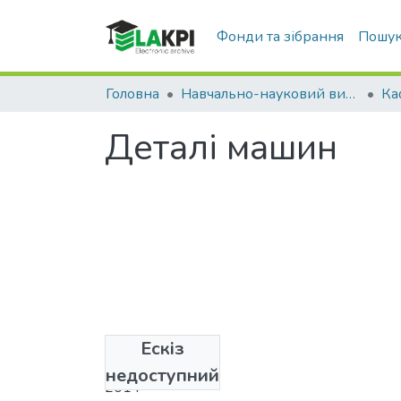
Фонди та зібрання
Пошук
Головна
Навчально-науковий видавничо-полiграфiчний інститут (НН ВПІ)
Деталі машин
Ескіз
Дата
недоступний
2014