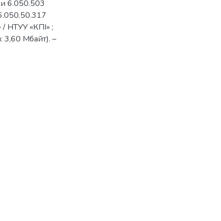
ки 6.050.503
6.050.50.317
/ НТУУ «КПІ» ;
: 3,60 Мбайт). –