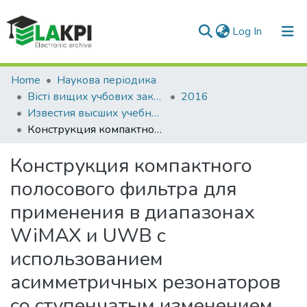
(current)
Log In
Communities & Collections
Home
Наукова періодика
Вісті вищих учбових закладів. Радіоелектроніка
2016
All of DSpace
Известия высших учебных заведений. Радиоэлектроника: международный ежемесячный научно-технический журнал, Т. 59, № 6 (648)
Конструкция компактного полосового фильтра для применения в диапазонах WiMAX и UWB с использованием асимметричных резонаторов со ступенчатым изменением импеданса и дефектной структурой заземления
Statistics
Конструкция компактного
полосового фильтра для
применения в диапазонах
WiMAX и UWB с
использованием
асимметричных резонаторов
со ступенчатым изменением