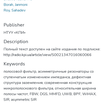
Borah, Janmoni
Roy, Sahadev
Publisher
НТУУ «КПИ»
Description
Полный текст доступен на сайте издания по подписке:
http://radio.kpi.ua/article/view/S0021347016060066
Keywords
полосовой фильтр
,
асимметричные резонаторы со
ступенчатым изменением импеданса
,
дефектная
структура заземления
,
современная конструкция
микрополоскового фильтра
,
относительная ширина
полосы частот
,
FBW
,
DGS
,
MMFD
,
UWB
,
BPF
,
WiMAX
,
SIR
,
asymmetric SIR