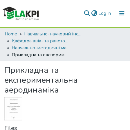
(current)
Log In
Communities & Collections
Home
Навчально-науковий інститут аерокосмічних технологій (НН ІАТ)
Кафедра авіа- та ракетобудування (АРБ)
All of DSpace
Навчально-методичні матеріали (АРБ)
Прикладна та експериментальна аеродинаміка
Statistics
Прикладна та
експериментальна
аеродинаміка
Files