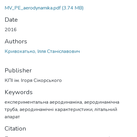
MV_PE_aerodynamika.pdf
(3.74 MB)
Date
2016
Authors
Кривохатько, Ілля Станіславович
Publisher
КПІ ім. Ігоря Сікорського
Keywords
експериментальна аеродинаміка
,
аеродинамічна
труба
,
аеродинамічні характеристики
,
літальний
апарат
Citation