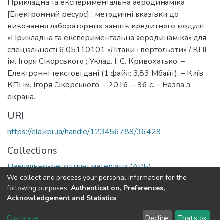
Прикладна та експериментальна аеродинаміка
[Електронний ресурс] : методичні вказівки до
виконання лабораторних занять кредитного модуля
«Прикладна та експериментальна аеродинаміка» для
спеціальності 6.05110101 «Літаки і вертольоти» / КПІ
ім. Ігоря Сікорського ; Уклад. І. С. Кривохатько. –
Електронні текстові дані (1 файл: 3,83 Мбайт). – Київ :
КПІ ім. Ігоря Сікорського. – 2016. – 96 с. – Назва з
екрана.
URI
https://ela.kpi.ua/handle/123456789/36429
Collections
Навчально-методичні матеріали (АРБ)
We collect and process your personal information for the
following purposes:
Authentication, Preferences,
Full item page
Acknowledgement and Statistics
.
DSpace software
copyright © 2002-2026
LYRASIS
Customize
Decline
That's ok