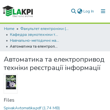
(current)
Log In
Communities & Collections
Home
Факультет електроніки (ФЕЛ)
Кафедра звукотехніки та реєстрації інформації (ЗТРІ)
All of DSpace
Навчально-методичні матеріали (ЗТРІ)
Автоматика та електропривод техніки реєстрації інформації
Statistics
Автоматика та електропривод
техніки реєстрації інформації
Files
SpivakAvtomatika.pdf
(1.74 MB)