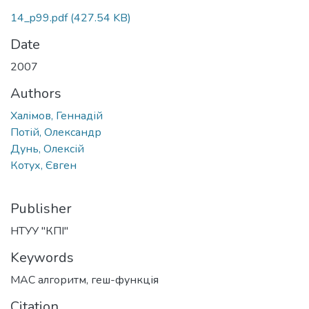
14_p99.pdf
(427.54 KB)
Date
2007
Authors
Халімов, Геннадій
Потій, Олександр
Дунь, Олексій
Котух, Євген
Publisher
НТУУ "КПІ"
Keywords
MAC алгоритм
,
геш-функція
Citation