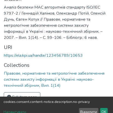
Аналіз безпеки МАС алгоритмів стандарту ISO/IEC
9797-2 / Геннадій Халімов, Олександр Потій, Олексій
Дунь, Євген Котух // Правове, нормативне та
метрологічне забезпечення системи захисту
інформації в Україні : науково-технічний збірник. –
2007. – Вип. 1(14). – С. 99-106. – Бібліогр.: 6 назв.
URI
https://ela.kpi.ua/handle/123456789/10653
Collections
Правове, нормативне та метрологічне забезпечення
системи захисту інформації в Україні: науково-
технічний збірник, Вип. 1(14)
Full item page
cookies.consent.content-notice.description.no-privacy
DSpace software
copyright © 2002-2026
LYRASIS
Налаштувати
Відхилити
OK