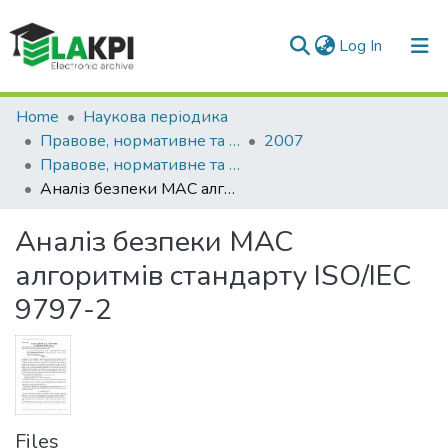
(current)
Log In
Communities & Collections
Home
Наукова періодика
Правове, нормативне та метрологічне забезпечення системи захисту інформації в Україні
2007
All of DSpace
Правове, нормативне та метрологічне забезпечення системи захисту інформації в Україні: науково-технічний збірник, Вип. 1(14)
Аналіз безпеки МАС алгоритмів стандарту ISO/IEC 9797-2
Statistics
Аналіз безпеки МАС
алгоритмів стандарту ISO/IEC
9797-2
Files