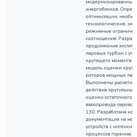
модернизированных 
энергоблоков. Опред
оптимизации, необх
технологические, эк
режимные ограничени
соотношения. Разраб
продолжения эксплуа
паровых турбин с уче
крутящего момента и
модель оценки крути
роторов мощных паро
Выполнены расчетны
действия крутильных
оценки остаточного р
валопровода паровой
130. Разработана кон
документация на мод
устройств с интенси
процессов горения. 