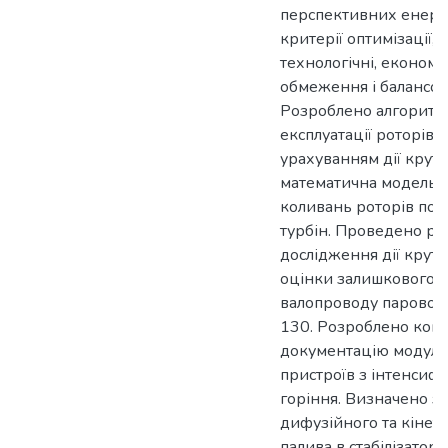
перспективних енерг
критерії оптимізації, 
технологічні, економі
обмеження і балансов
Розроблено алгорит
експлуатації роторів 
урахуванням дії крут
математична модель 
коливань роторів по
турбін. Проведено ро
дослідження дії крут
оцінки залишкового р
валопроводу парової 
130. Розроблено кон
документацію модулі
пристроїв з інтенсиф
горіння. Визначено з
дифузійного та кінет
палива в стабілізатор