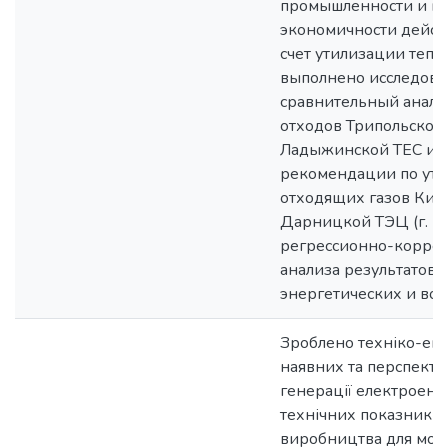
промышленности и п
экономичности дейст
счет утилизации тепл
выполнено исследован
сравнительный анали
отходов Трипольской
Ладыжинской ТЕС и 
рекомендации по ути
отходящих газов Кие
Дарницкой ТЭЦ (г. Ки
регрессионно-корре
анализа результатов 
энергетических и вод
Зроблено техніко-еко
наявних та перспекти
генерації електроенер
технічних показників і
виробництва для мод