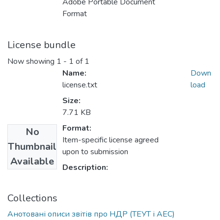
Adobe Portable Document
Format
License bundle
Now showing
1 - 1 of 1
Name:
Down
license.txt
load
Size:
7.71 KB
Format:
No
Item-specific license agreed
Thumbnail
upon to submission
Available
Description:
Collections
Анотовані описи звітів про НДР (ТЕУТ і АЕС)