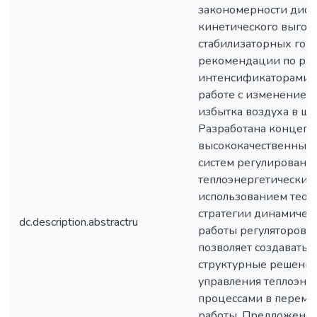
закономерности диф
кинетического выгора
стабилизаторных гор
рекомендации по расч
интенсификаторами 
работе с изменение
избытка воздуха в ш
Разработана концепц
высококачественных 
систем регулирования
теплоэнергетическим
использованием теор
стратегии динамичес
dc.description.abstractru
работы регуляторов и
позволяет создавать
структурные решения
управления теплоэне
процессами в перем
работы. Предложено