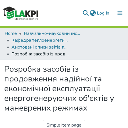
(current)
Log In
Communities & Collections
Home
Навчально-науковий інститут атомної та теплової енергетики (НН ІАТЕ)
Кафедра теплоенергетичних установок теплових і атомних електростанцій (ТЕУТ і АЕС)
All of DSpace
Анотовані описи звітів про НДР (ТЕУТ і АЕС)
Розробка засобів із продовження надійної та економічної експлуатації енергогенеруючих об′єктів у маневрених режимах
Statistics
Розробка засобів із
продовження надійної та
економічної експлуатації
енергогенеруючих об′єктів у
маневрених режимах
Simple item page