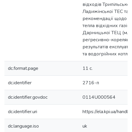
відходів Трипільської
Ладижінської ТЕС та 
рекомендації щодо шля
тепла відхідних газів
Дарницької ТЕЦ (м. Ки
регресивно-кореляцій
результатів експлуата
та водогрійних котлів
dc.format.page
11 с.
dc.identifier
2716-п
dc.identifier.govdoc
0114U000564
dc.identifier.uri
https://ela.kpi.ua/han
dc.language.iso
uk