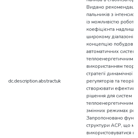
Видано рекомендації
пальників з інтенсиф
із можливістю роботи 
коефіцієнта надлишку
широкому діапазоні. 
концепцію побудови 
автоматичних систем
теплоенергетичними о
використанням теорії 
стратегії динамічної 
dc.description.abstractuk
регуляторів та теорії
створювати ефективні
рішення для систем к
теплоенергетичними 
змінних режимах роб
Запропоновано функц
структури АСР, що м
використовуватися на