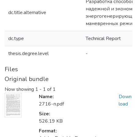
Разработка способов
надежной и экономич
dc.title.alternative
энергогенерирующих
маневренных режим
dc.type
Technical Report
thesis.degree.level
-
Files
Original bundle
Now showing
1 - 1 of 1
Name:
Down
2716-п.pdf
load
Size:
526.19 KB
Format: