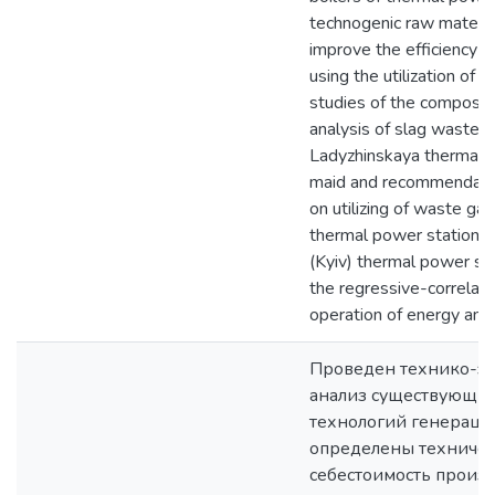
technogenic raw material
improve the efficiency of
using the utilization of
studies of the composit
analysis of slag waste of 
Ladyzhinskaya thermal 
maid and recommendati
on utilizing of waste gas
thermal power station 
(Kyiv) thermal power sta
the regressive-correlati
operation of energy and 
Проведен технико-э
анализ существующих
технологий генераци
определены техничес
себестоимость произв