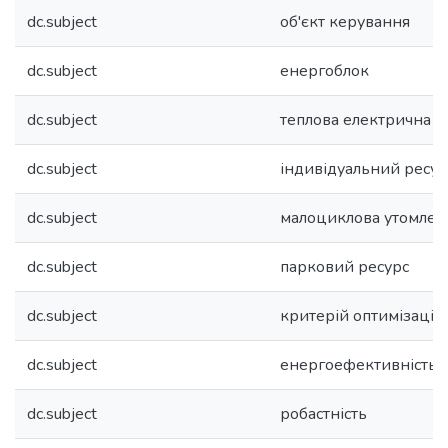
dc.subject
об'єкт керування
dc.subject
енергоблок
dc.subject
теплова електрична с
dc.subject
індивідуальний ресур
dc.subject
малоциклова утомлені
dc.subject
парковий ресурс
dc.subject
критерій оптимізації
dc.subject
енергоефективність
dc.subject
робастність