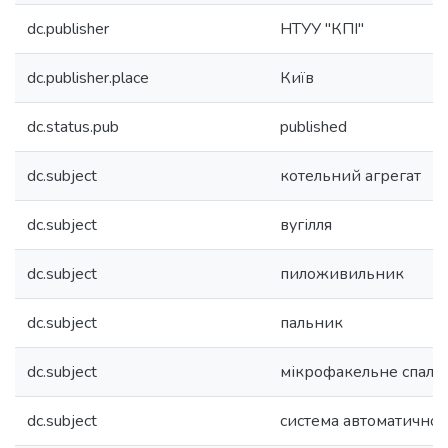
dc.publisher
НТУУ "КПІ"
dc.publisher.place
Київ
dc.status.pub
published
dc.subject
котельний агрегат
dc.subject
вугілля
dc.subject
пиложивильник
dc.subject
пальник
dc.subject
мікрофакельне спалю
dc.subject
система автоматично