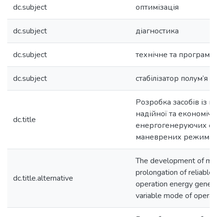
dc.subject
оптимізація
dc.subject
діагностика
dc.subject
технічне та програмн
dc.subject
стабілізатор полум’я
Розробка засобів із 
надійної та економічн
dc.title
енергогенеруючих об′
маневрених режима
The development of me
prolongation of reliable
dc.title.alternative
operation energy genera
variable mode of operat