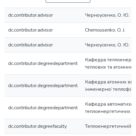
dc.contributor.advisor
Черноусенко, О. Ю.
dc.contributor.advisor
Chernousenko, O. J.
dc.contributor.advisor
Черноусенко, О. Ю.
Кафедра теплоенерге
dc.contributor.degreedepartment
теплових та атомних 
Кафедра атомних елек
dc.contributor.degreedepartment
інженерної теплофіз
Кафедра автоматизац
dc.contributor.degreedepartment
теплоенергетичних п
dc.contributor.degreefaculty
Теплоенергетичний ф