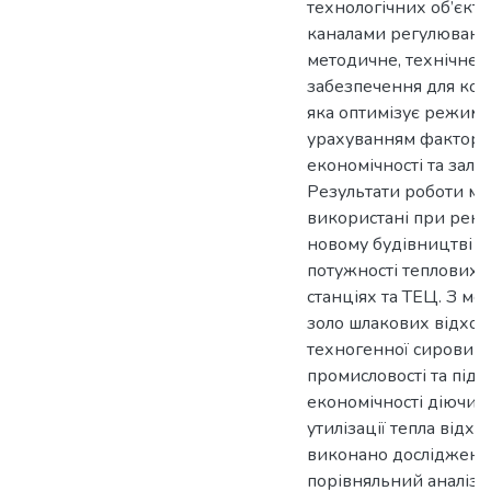
технологічних об’єкта
каналами регулюванн
методичне, технічне 
забезпечення для ком
яка оптимізує режими 
урахуванням факторів
економічності та зали
Результати роботи мо
використані при реко
новому будівництві ко
потужності теплових 
станціях та ТЕЦ. З м
золо шлакових відході
техногенної сировин
промисловості та під
економічності діючих 
утилізації тепла відхі
виконано дослідженн
порівняльний аналіз 