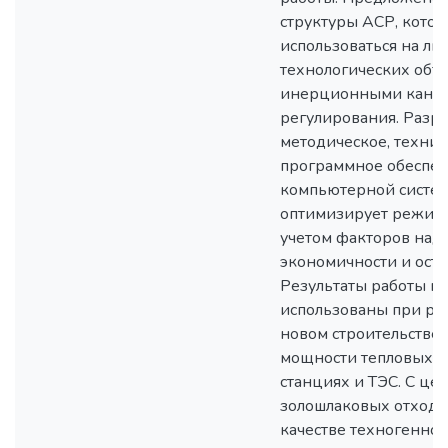
структуры АСР, котор
использоваться на л
технологических объе
инерционными кана
регулирования. Разр
методическое, технич
программное обеспеч
компьютерной систем
оптимизирует режимы
учетом факторов над
экономичности и оста
Результаты работы мо
использованы при ре
новом строительстве 
мощности тепловых э
станциях и ТЭС. С це
золошлаковых отходо
качестве техногенног