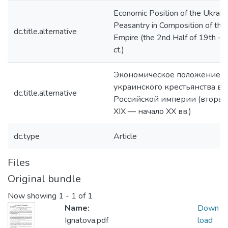
Economic Position of the Ukraini
Peasantry in Composition of the
dc.title.alternative
Empire (the 2nd Half of 19th —
ct.)
Экономическое положение
украинского крестьянства в с
dc.title.alternative
Российской империи (вторая
ХІХ — начало ХХ вв.)
dc.type
Article
Files
Original bundle
Now showing
1 - 1 of 1
Name:
Down
Ignatova.pdf
load