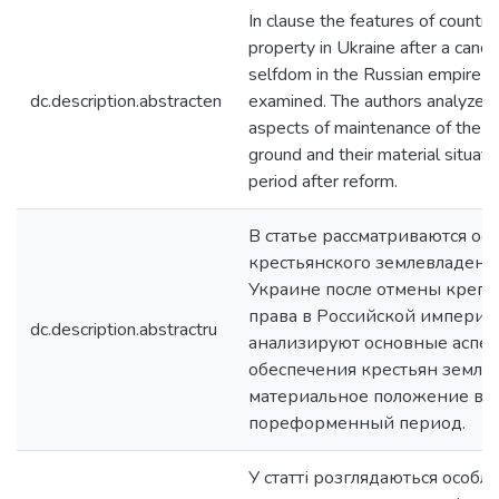
In clause the features of countr
property in Ukraine after a cance
selfdom in the Russian empire a
dc.description.abstracten
examined. The authors analyze t
aspects of maintenance of the 
ground and their material situatio
period after reform.
В статье рассматриваются ос
крестьянского землевладени
Украине после отмены крепо
права в Российской империи
dc.description.abstractru
анализируют основные аспе
обеспечения крестьян землей
материальное положение в
пореформенный период.
У статті розглядаються особли