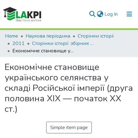
(current)
Log In
Communities & Collections
Home
Наукова періодика
Сторінки історії
2011
Сторінки історії: збірник наукових праць, Вип. 32
All of DSpace
Економічне становище українського селянства у складі Російської імперії (друга половина ХІХ — початок ХХ ст.)
Statistics
Економічне становище
українського селянства у
складі Російської імперії (друга
половина ХІХ — початок ХХ
ст.)
Simple item page