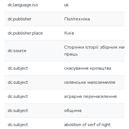
dc.language.iso
uk
dc.publisher
Політехніка
dc.publisher.place
Київ
Сторінки історії: збірник нау
dc.source
праць
dc.subject
скасування кріпацтва
dc.subject
селянське малоземелля
dc.subject
аграрне перенаселення
dc.subject
община
dc.subject
abolition of serf of right