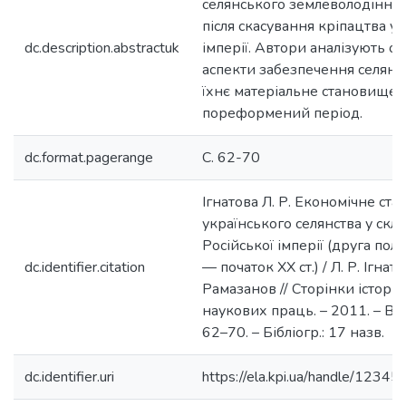
селянського землеволодіння в
після скасування кріпацтва у 
dc.description.abstractuk
імперії. Автори аналізують о
аспекти забезпечення селян 
їхнє матеріальне становище 
пореформений період.
dc.format.pagerange
С. 62-70
Ігнатова Л. Р. Економічне ст
українського селянства у скла
Російської імперії (друга пол
dc.identifier.citation
— початок ХХ ст.) / Л. Р. Ігнат
Рамазанов // Сторінки історії 
наукових праць. – 2011. – Вип.
62–70. – Бібліогр.: 17 назв.
dc.identifier.uri
https://ela.kpi.ua/handle/123