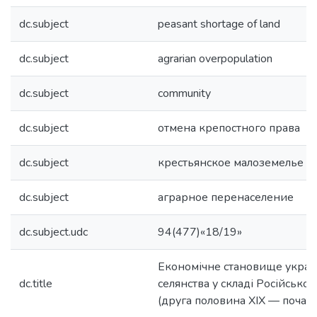
dc.subject
peasant shortage of land
dc.subject
agrarian overpopulation
dc.subject
community
dc.subject
отмена крепостного права
dc.subject
крестьянское малоземелье
dc.subject
аграрное перенаселение
dc.subject.udc
94(477)«18/19»
Економічне становище украї
dc.title
селянства у складі Російської 
(друга половина ХІХ — початок