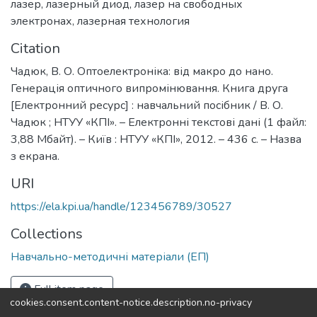
лазер
,
лазерный диод
,
лазер на свободных
электронах
,
лазерная технология
Citation
Чадюк, В. О. Оптоелектроніка: від макро до нано.
Генерація оптичного випромінювання. Книга друга
[Електронний ресурс] : навчальний посібник / В. О.
Чадюк ; НТУУ «КПІ». – Електронні текстові дані (1 файл:
3,88 Мбайт). – Київ : НТУУ «КПІ», 2012. – 436 с. – Назва
з екрана.
URI
https://ela.kpi.ua/handle/123456789/30527
Collections
Навчально-методичні матеріали (ЕП)
Full item page
cookies.consent.content-notice.description.no-privacy