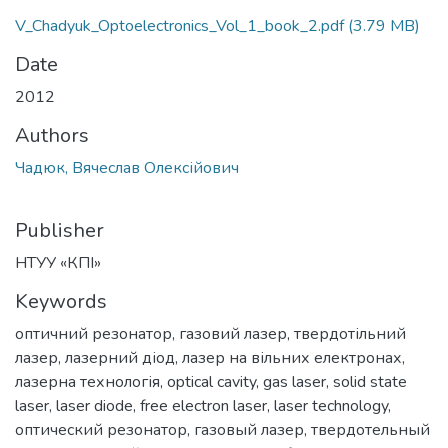
V_Chadyuk_Optoelectronics_Vol_1_book_2.pdf
(3.79 MB)
Date
2012
Authors
Чадюк, Вячеслав Олексійович
Publisher
НТУУ «КПІ»
Keywords
оптичний резонатор
,
газовий лазер
,
твердотільний
лазер
,
лазерний діод
,
лазер на вільних електронах
,
лазерна технологія
,
optical cavity
,
gas laser
,
solid state
laser
,
laser diode
,
free electron laser
,
laser technology
,
оптический резонатор
,
газовый лазер
,
твердотельный