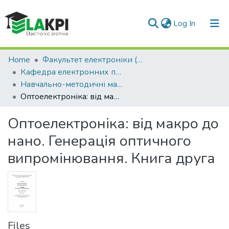
(current)
Log In
Communities & Collections
Home
Факультет електроніки (ФЕЛ)
Кафедра електронних приладів та пристроїв (ЕПП)
All of DSpace
Навчально-методичні матеріали (ЕП)
Оптоелектроніка: від макро до нано. Генерація оптичного випромінювання. Книга друга
Statistics
Оптоелектроніка: від макро до
нано. Генерація оптичного
випромінювання. Книга друга
Files