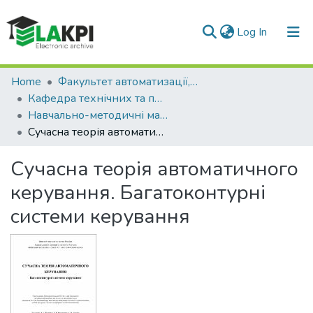
(current)
Log In
Communities & Collections
Home
Факультет автоматизації, промислової інженерії та екології (ФАПІЕ)
Кафедра технічних та програмних засобів автоматизації (ТПЗА)
All of DSpace
Навчально-методичні матеріали (ТПЗА)
Сучасна теорія автоматичного керування. Багатоконтурні системи керування
Statistics
Сучасна теорія автоматичного
керування. Багатоконтурні
системи керування