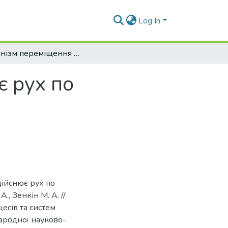
Log In
Механізм переміщення ножа, що здійснює рух по замкнутій траєкторії
є рух по
дійснює рух по
., Зенкін М. А. //
есів та систем
народної науково-