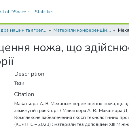
All of DSpace
Statistics
Кафедра машин та агрегатів поліграфічного виробництва (МАПВ)
Матеріали конференцій, семінарів і т.п. (МАПВ)
ення ножа, що здійсню
рії
Description
Тези
Citation
Макатьора, А. В. Механізм переміщення ножа, що з
замкнутій траєкторії / Макатьора А. В., Макатьора Д. А
Комплексне забезпечення якості технологічних проц
(КЗЯТПС – 2023) : матеріали тез доповідей XІІІ Між