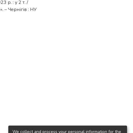
р. : у 2 т. /
. – Чернігів : НУ
We collect and process your personal information for the