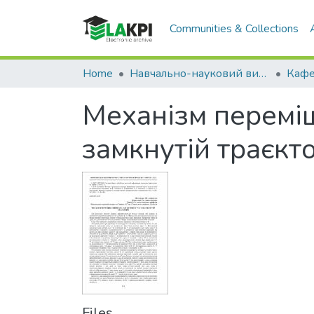
Communities & Collections
Home
Навчально-науковий видавничо-полiграфiчний інститут (НН ВПІ)
Механізм переміщ
замкнутій траєкто
Files